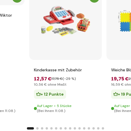
Wiktor
Kinderkasse mit Zubehör
Weiche Bl
12
,57 €
19
,75 €
17
,75 €
(-29 %)
2
)
10
,56 €
ohne MwSt
16
,59 €
ohn
+ 12 Punkte
+ 19 P
Auf Lager > 5 Stücke
Auf Lager
en 11.08.)
(Bei Ihnen 11.08.)
(Bei Ihnen