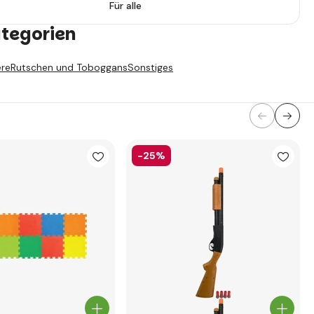
Für alle
ategorien
ere
Rutschen und Toboggans
Sonstiges
-25%