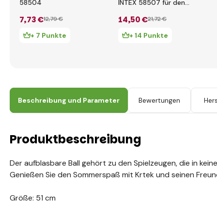
58504
INTEX 58507 für den
Pool
7
,73 €
14
,50 €
12
,79 €
21
,72 €
+ 7 Punkte
+ 14 Punkte
Beschreibung und Parameter
Bewertungen
Hers
Produktbeschreibung
Der aufblasbare Ball gehört zu den Spielzeugen, die in kei
Genießen Sie den Sommerspaß mit Krtek und seinen Freun
Größe: 51 cm