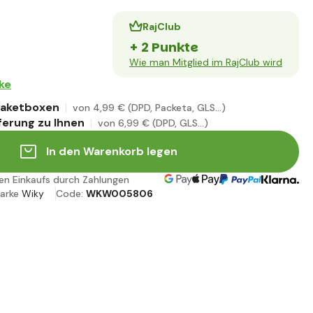
RajClub
+ 2 Punkte
Wie man Mitglied im RajClub wird
ke
 Paketboxen
von 4
,99 €
(DPD, Packeta, GLS...)
ferung zu Ihnen
von 6
,99 €
(DPD, GLS...)
In den Warenkorb legen
ren Einkaufs durch Zahlungen
arke
Wiky
Code:
WKW005806