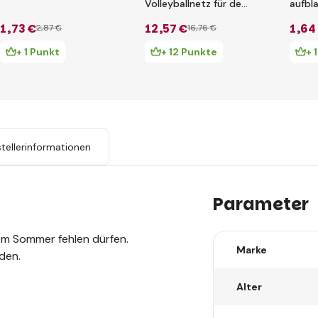
Volleyballnetz für den
aufbla
Pool 239 x 64 x 91 cm
1
,73 €
12
,57 €
1
,64
2
,87 €
16
,76 €
+ 1 Punkt
+ 12 Punkte
+ 
tellerinformationen
Parameter
nem Sommer fehlen dürfen.
Marke
den.
Alter