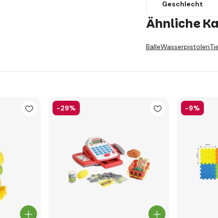
Geschlecht
Ähnliche K
Bälle
Wasserpistolen
Ti
-29%
-9%