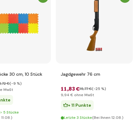
öcke 30 cm, 10 Stück
Jagdgewehr 76 cm
1
,72 €
(-9 %)
11
,83 €
15
,77 €
(-25 %)
e MwSt
9
,94 €
ohne MwSt
unkte
+ 11 Punkte
 > 5 Stücke
 11.08.)
Letzte 3 Stücke
(Bei Ihnen 12.08.)