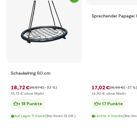
Sprechender Papagei 
Schaukelring 60 cm
18
,72 €
17
,02 €
39
,57 €
(-53 %)
26
,99 €
(-37 %
15
,73 €
ohne MwSt
14
,30 €
ohne MwSt
+ 18 Punkte
+ 17 Punkte
Auf Lager 5 Stück
(Bei Ihnen 12.08.)
Letzte 4 Stücke
(Bei Ihn