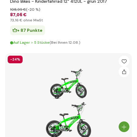
Dino Bikes - Kinderfahrrad 12" 412UL - grün 2017
108
,99 €
(-20 %)
87
,06 €
73
,16 €
ohne MwSt
+ 87 Punkte
Auf Lager > 5 Stücke
(Bei Ihnen 12.08.)
-24%