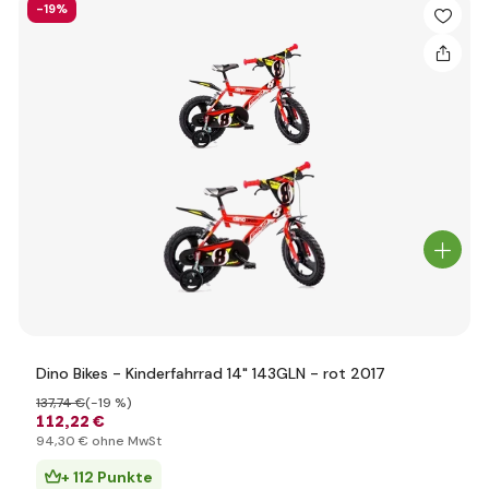
-19%
Dino Bikes - Kinderfahrrad 14" 143GLN - rot 2017
137
,74 €
(-19 %)
112
,22 €
94
,30 €
ohne MwSt
+ 112 Punkte