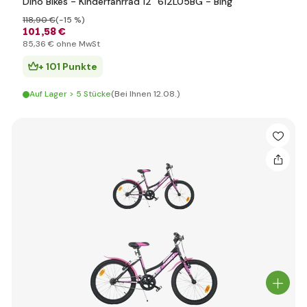
Dino Bikes - Kinderfahrrad 12" 612L05BG - Bing
118
,90 €
(-15 %)
101
,58 €
85
,36 €
ohne MwSt
+ 101 Punkte
Auf Lager > 5 Stücke
(Bei Ihnen 12.08.)