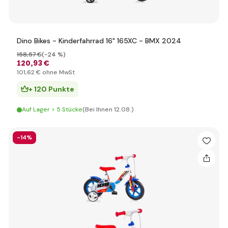
Dino Bikes - Kinderfahrrad 16" 165XC - BMX 2024
158
,57 €
(-24 %)
120
,93 €
101
,62 €
ohne MwSt
+ 120 Punkte
Auf Lager > 5 Stücke
(Bei Ihnen 12.08.)
-14%