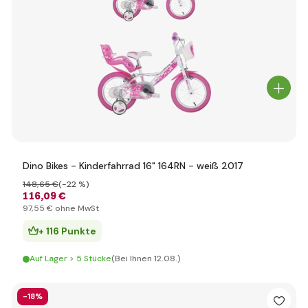
Dino Bikes - Kinderfahrrad 16" 164RN - weiß 2017
148
,65 €
(-22 %)
116
,09 €
97
,55 €
ohne MwSt
+ 116 Punkte
Auf Lager > 5 Stücke
(Bei Ihnen 12.08.)
-18%