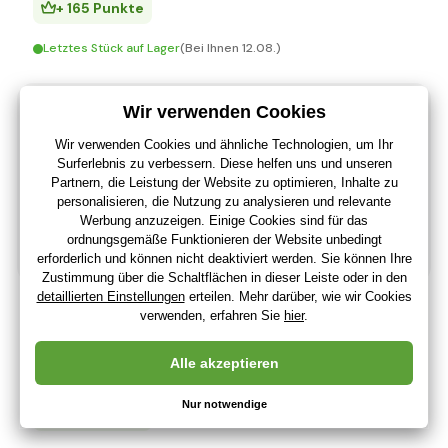
+ 165 Punkte
Letztes Stück auf Lager
(Bei Ihnen 12.08.)
Dino Bikes - Kinderfahrrad 20" 420D - AURELIA Sport
rosa 2017
183
,72 €
154
,39 €
ohne MwSt
+ 183 Punkte