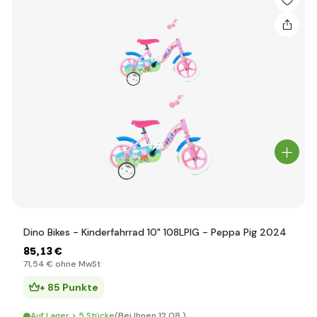
Dino Bikes - Kinderfahrrad 10" 108LPIG - Peppa Pig 2024
85
,13 €
71
,54 €
ohne MwSt
+ 85 Punkte
Auf Lager > 5 Stücke
(Bei Ihnen 12.08.)