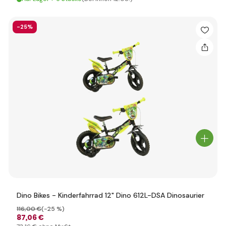
-25%
Dino Bikes - Kinderfahrrad 12" Dino 612L-DSA Dinosaurier
116
,00 €
(-25 %)
87
,06 €