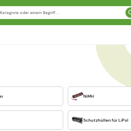
ei
NiMH
Schutzhüllen für LiPol