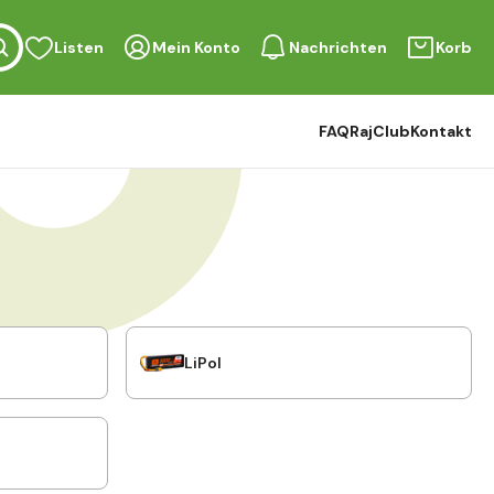
Listen
Mein Konto
Nachrichten
Korb
FAQ
RajClub
Kontakt
LiPol