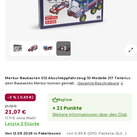
+3
Merkur Baukasten 012 Abschleppfahrzeug 10 Modelle 217 Teile
Aus
dem Baukasten Merkur können gemäß…
Gesamte Beschreibung
-3 % (
0
,65 €
)
RajClub
21
,72 €
+ 21 Punkte
21
,07 €
Weitere Informationen über den Club
17
,71 €
ohne MwSt
Letzte 2 Stücke
Von 12.08.2026 in Paketboxen
von 4
,99 €
(DPD, Packeta, GLS...)