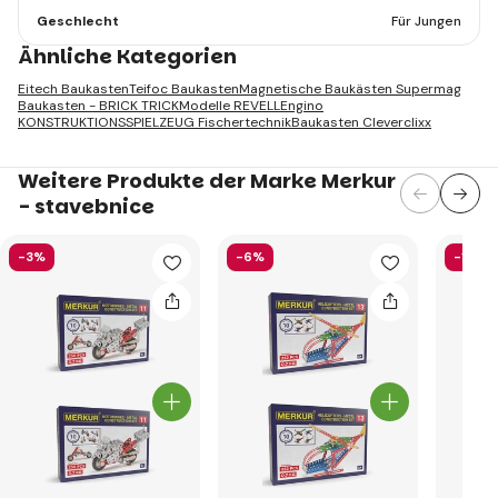
Geschlecht
Für Jungen
Ähnliche Kategorien
Eitech Baukasten
Teifoc Baukasten
Magnetische Baukästen Supermag
Baukasten - BRICK TRICK
Modelle REVELL
Engino
KONSTRUKTIONSSPIELZEUG Fischertechnik
Baukasten Cleverclixx
Weitere Produkte der Marke Merkur
- stavebnice
-3%
-6%
-14%