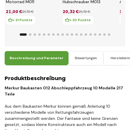
Motorrad M011
Hubschrauber M013
Aircr
21
,00 €
20
,32 €
18
,6
21
,72 €
21
,72 €
+ 21 Punkte
+ 20 Punkte
+ 
Beschreibung und Parameter
Bewertungen
Herstelleri
Produktbeschreibung
Merkur Baukasten 012 Abschleppfahrzeug 10 Modelle 217
Teile
Aus dem Baukasten Merkur können gemäß Anleitung 10
verschiedene Modelle von Rettungsfahrzeugen
zusammengestellt werden. Der Fantasie sind keine Grenzen
gesetzt, sodass kleine Konstrukteure auch ein Modell nach