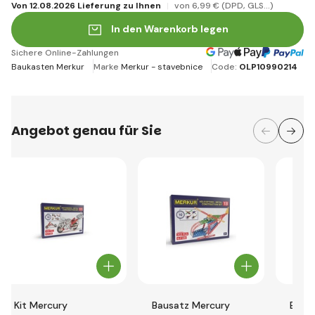
Von 12.08.2026 Lieferung zu Ihnen
von 6
,99 €
(DPD, GLS...)
In den Warenkorb legen
Sichere Online-Zahlungen
Baukasten Merkur
Marke
Merkur - stavebnice
Code:
OLP10990214
Angebot genau für Sie
Kit Mercury
Bausatz Mercury
Baus