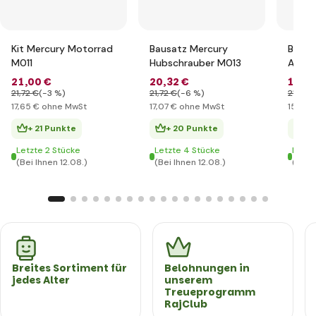
Kit Mercury Motorrad
Bausatz Mercury
Bausa
M011
Hubschrauber M013
Aircr
21
,00 €
20
,32 €
18
,60
21
,72 €
(-3 %)
21
,72 €
(-6 %)
21
,72 €
17
,65 €
ohne MwSt
17
,07 €
ohne MwSt
15
,63 
+ 21 Punkte
+ 20 Punkte
+ 
Letzte 2 Stücke
Letzte 4 Stücke
Letzt
(Bei Ihnen 12.08.)
(Bei Ihnen 12.08.)
(Bei I
Breites Sortiment für
Belohnungen in
jedes Alter
unserem
Treueprogramm
RajClub