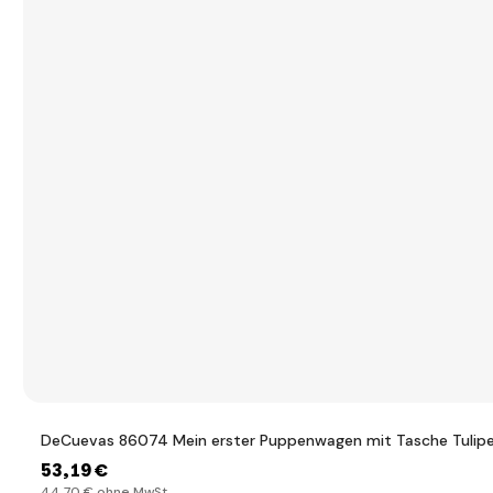
DeCuevas 86074 Mein erster Puppenwagen mit Tasche Tulip
53
,19 €
44
,70 €
ohne MwSt