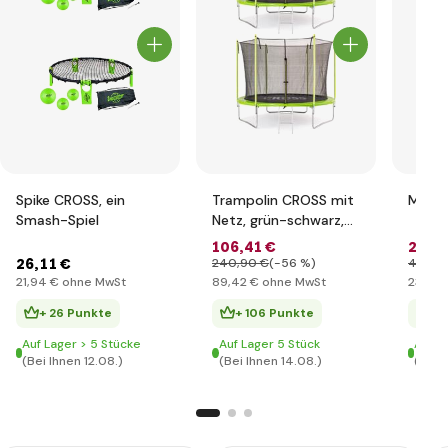
Spike CROSS, ein
Trampolin CROSS mit
Metal
Smash-Spiel
Netz, grün-schwarz,
306x306x250cm
106
,41 €
28
,53
26
,11 €
240
,90 €
(-56 %)
48
,28
21
,94 €
ohne MwSt
89
,42 €
ohne MwSt
23
,98 
+ 26 Punkte
+ 106 Punkte
+ 
Auf Lager > 5 Stücke
Auf Lager 5 Stück
Auf L
(Bei Ihnen 12.08.)
(Bei Ihnen 14.08.)
(Bei 