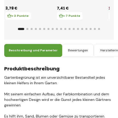
3
,78 €
7
,41 €
15
,3
+ 3 Punkte
+ 7 Punkte
+ 
Beschreibung und Parameter
Bewertungen
Herstelleri
Produktbeschreibung
Gartenbegrünung ist ein unverzichtbarer Bestandteil jedes
kleinen Helfers in Ihrem Garten.
Mit seinem einfachen Aufbau, der Farbkombination und dem
hochwertigen Design wird er die Gunst jedes kleinen Gärtners
gewinnen.
Es hilft ihm, Sand, Blumen oder Gemüse zu transportieren.