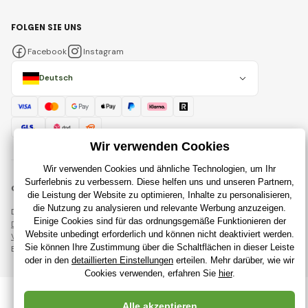
FOLGEN SIE UNS
Facebook
Instagram
Deutsch
© 2018 - 2026 RajSpielzeug.de, Alle Rechte vorbehalten
Diese Seite ist durch reCAPTCHA geschützt und es gelten
Datenschutzbestimmungen
Unternehmen Google und deren
Vertragsbedingungen
.
Erstellung leistungsstarker Online-Shops ab
RIESENIA