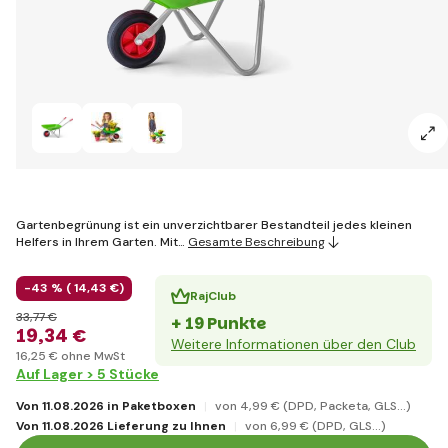
Gartenbegrünung ist ein unverzichtbarer Bestandteil jedes kleinen
Helfers in Ihrem Garten. Mit…
Gesamte Beschreibung
-43 % (
14
,43 €
)
RajClub
33
,77 €
+ 19 Punkte
19
,34 €
Weitere Informationen über den Club
16
,25 €
ohne MwSt
Auf Lager > 5 Stücke
Von 11.08.2026 in Paketboxen
von 4
,99 €
(DPD, Packeta, GLS...)
Von 11.08.2026 Lieferung zu Ihnen
von 6
,99 €
(DPD, GLS...)