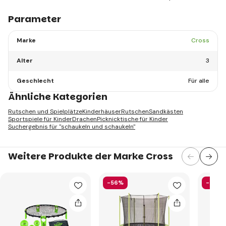
Parameter
Marke
Cross
Alter
3
Geschlecht
Für alle
Ähnliche Kategorien
Rutschen und Spielplätze
Kinderhäuser
Rutschen
Sandkästen
Sportspiele für Kinder
Drachen
Picknicktische für Kinder
Suchergebnis für "schaukeln und schaukeln"
Weitere Produkte der Marke Cross
-56%
-41%