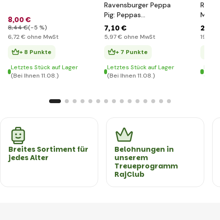
Ravensburger Peppa
Raven
Pig: Peppas
Minec
8
,00 €
Abenteuer 2x12 Teile
Aufbe
7
,10 €
22
,8
8
,44 €
(-5 %)
216 Te
6
,72 €
ohne MwSt
5
,97 €
ohne MwSt
19
,21 €
+ 8 Punkte
+ 7 Punkte
+ 
Letztes Stück auf Lager
Letztes Stück auf Lager
Letzt
(Bei Ihnen 11.08.)
(Bei Ihnen 11.08.)
(Bei 
Breites Sortiment für
Belohnungen in
jedes Alter
unserem
Treueprogramm
RajClub