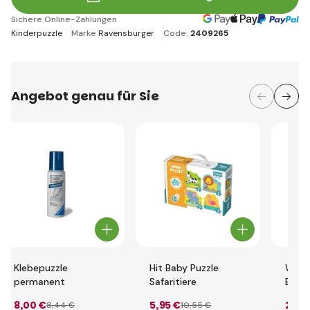
Sichere Online-Zahlungen
Kinderpuzzle
Marke
Ravensburger
Code:
2409265
Angebot genau für Sie
Klebepuzzle
Hit Baby Puzzle
Wood
permanent
Safaritiere
Bilder
und 
8
,00 €
5
,95 €
29
,8
8
,44 €
10
,55 €