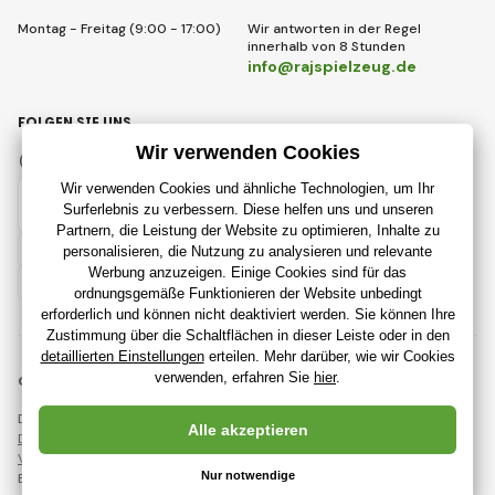
Montag - Freitag (9:00 - 17:00)
Wir antworten in der Regel
innerhalb von 8 Stunden
info@rajspielzeug.de
FOLGEN SIE UNS
Facebook
Instagram
Deutsch
© 2018 - 2026 RajSpielzeug.de, Alle Rechte vorbehalten
Diese Seite ist durch reCAPTCHA geschützt und es gelten
Datenschutzbestimmungen
Unternehmen Google und deren
Vertragsbedingungen
.
Erstellung leistungsstarker Online-Shops ab
RIESENIA