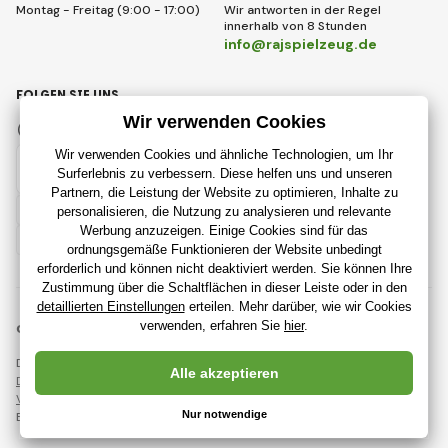
Montag - Freitag (9:00 - 17:00)
Wir antworten in der Regel
innerhalb von 8 Stunden
info@rajspielzeug.de
FOLGEN SIE UNS
Facebook
Instagram
Deutsch
© 2018 - 2026 RajSpielzeug.de, Alle Rechte vorbehalten
Diese Seite ist durch reCAPTCHA geschützt und es gelten
Datenschutzbestimmungen
Unternehmen Google und deren
Vertragsbedingungen
.
Erstellung leistungsstarker Online-Shops ab
RIESENIA