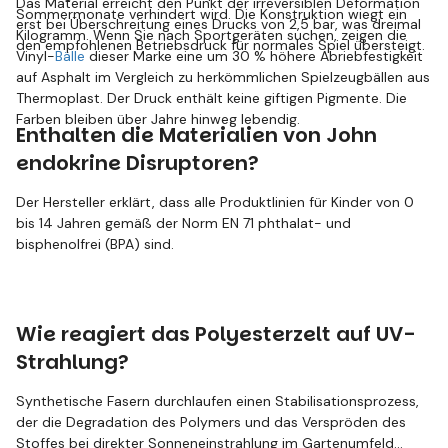
Das Material erreicht den Punkt der irreversiblen Deformation
Sommermonate verhindert wird. Die Konstruktion wiegt ein
erst bei Überschreitung eines Drucks von 2,5 bar, was dreimal
Kilogramm. Wenn Sie nach Sportgeräten suchen, zeigen die
den empfohlenen Betriebsdruck für normales Spiel übersteigt.
Vinyl-
Bälle
dieser Marke eine um 30 % höhere Abriebfestigkeit
auf Asphalt im Vergleich zu herkömmlichen Spielzeugbällen aus
Thermoplast. Der Druck enthält keine giftigen Pigmente. Die
Farben bleiben über Jahre hinweg lebendig.
Enthalten die Materialien von John
endokrine Disruptoren?
Der Hersteller erklärt, dass alle Produktlinien für Kinder von 0
bis 14 Jahren gemäß der Norm EN 71 phthalat- und
bisphenolfrei (BPA) sind.
Wie reagiert das Polyesterzelt auf UV-
Strahlung?
Synthetische Fasern durchlaufen einen Stabilisationsprozess,
der die Degradation des Polymers und das Verspröden des
Stoffes bei direkter Sonneneinstrahlung im Gartenumfeld