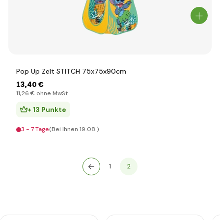
Pop Up Zelt STITCH 75x75x90cm
13
,40 €
11
,26 €
ohne MwSt
+ 13 Punkte
3 - 7 Tage
(Bei Ihnen 19.08.)
1
2