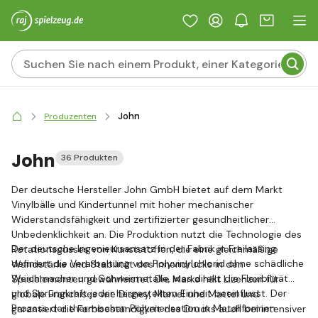
John
Produzenten
John
36 Produkten
Der deutsche Hersteller John GmbH bietet auf dem Markt
Vinylbälle und Kindertunnel mit hoher mechanischer
Widerstandsfähigkeit und zertifizierter gesundheitlicher
Unbedenklichkeit an. Die Produktion nutzt die Technologie des
Der deutsche Ingenieursansatz in der Fabrik in Freilassing
Rotationsgusses von Kunststoffen, die eine gleichmäßige
definiert die Verarbeitung von Polyvinylchlorid ohne schädliche
Wandstärke und Stabilität des Innendrucks in den
Weichmacher und Schwermetalle, was direkt die Flexibilität
Spielelementen gewährleistet. Die Marke hält Lizenzen für
und Sprungkraft jeder hergestellten Einheit beeinflusst. Der
globale Franchises wie Disney, Marvel und Mattel und
Prozess der thermischen Polymerisation in Metallformen
garantiert die Farbbeständigkeit des Drucks auch bei intensiver