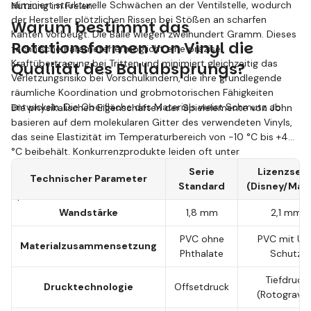
eliminiert strukturelle Schwächen an der Ventilstelle, wodurch
Nutzung im Freien.
der Hersteller plötzlichen Rissen bei Stößen an scharfen
Warum bestimmt das
Kanten vorbeugt. Die Bälle wiegen zweihundert Gramm. Dieses
Rotationsformen von Vinyl die
technische Parameter ermöglicht eine präzise
Kraftübertragung bei Tritten und minimiert gleichzeitig das
Qualität des Ballabsprungs?
Verletzungsrisiko bei Vorschulkindern, die ihre grundlegende
räumliche Koordination und grobmotorischen Fähigkeiten
entwickeln. Die Oberfläche des Materials weist Schmutz ab.
Die physikalischen Eigenschaften der Spielelemente von John
basieren auf dem molekularen Gitter des verwendeten Vinyls,
das seine Elastizität im Temperaturbereich von -10 °C bis +40
°C beibehält. Konkurrenzprodukte leiden oft unter
ungleichmäßiger Gewichtsverteilung, während John die
Serie
Lizenzseri
Technischer Parameter
Rotationszyklen der Maschinen genau kalibriert, um perfekte
Standard
(Disney/Marv
Sphärizität zu erreichen.
Wandstärke
1,8 mm
2,1 mm
PVC ohne
PVC mit UV
Materialzusammensetzung
Phthalate
Schutz
Tiefdruck
Drucktechnologie
Offsetdruck
(Rotogravur