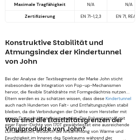
Maximale Tragfähigkeit
N/A
N/A
Zertifizierung
EN 71-1,2,3
EN 71, REAC
Konstruktive Stabilität und
Atmungsindex der Kindertunnel
von John
Bei der Analyse der Textilsegmente der Marke John sticht
insbesondere die Integration von Pop-up-Mechanismen
hervor, die flexible Stahldrähte mit Formgedächtnis nutzen.
Eltern werden es zu schätzen wissen, dass diese
Kindertunnel
auch nach Hunderten von Falt- und Entfaltungszyklen stabil
bleiben, da die Verbindungen der Drähte vom Hersteller mit
einem Doppelnähten fixiert werden. Der Polyesterstoff mit
Was sind die Elastizitätsgrenzen der
einer Faser-Dichte von 170T gewährleistet eine ausreichende
Vinylprodukte von John?
Luftzirkulation, wodurch die Ansammlung von Wärme und
Feuchtigkeit im Inneren des Spielraums während der