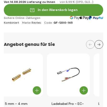
Von 14.08.2026 Lieferung zu Ihnen
von 6
,99 €
(DPD, GLS...)
In den Warenkorb legen
Sichere Online-Zahlungen
Kombiniert
Marke
Revtec
Code:
GF-1200-145
Angebot genau für Sie
5 mm - 4 mm
Ladekabel Pro - EC-
Ladek