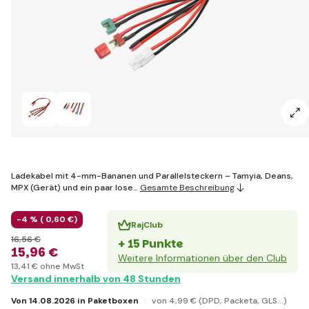
Ladekabel mit 4-mm-Bananen und Parallelsteckern – Tamyia, Deans,
MPX (Gerät) und ein paar lose…
Gesamte Beschreibung
-4 % (
0
,60 €
)
RajClub
16
,56 €
+ 15 Punkte
15
,96 €
Weitere Informationen über den Club
13
,41 €
ohne MwSt
Versand innerhalb von 48 Stunden
Von 14.08.2026 in Paketboxen
von 4
,99 €
(DPD, Packeta, GLS...)