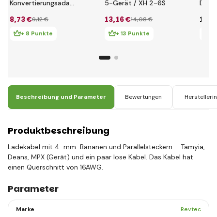
Konvertierungsadapter
5-Gerät / XH 2-6S
Dean
(2)
Gerä
8
,73 €
13
,16 €
19
,1
9
,12 €
14
,08 €
+ 8 Punkte
+ 13 Punkte
+ 
Beschreibung und Parameter
Bewertungen
Herstelleri
Produktbeschreibung
Ladekabel mit 4-mm-Bananen und Parallelsteckern – Tamyia,
Deans, MPX (Gerät) und ein paar lose Kabel. Das Kabel hat
einen Querschnitt von 16AWG.
Parameter
Marke
Revtec