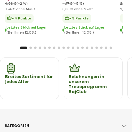
4
,56 €
(-2 %)
4
,17 €
(-5 %)
2
,87 €
3
,74 €
ohne MwSt
3
,33 €
ohne MwSt
2
,36 €
+ 4 Punkte
+ 3 Punkte
+ 
Letztes Stück auf Lager
Letztes Stück auf Lager
Letzt
(Bei Ihnen 12.08.)
(Bei Ihnen 12.08.)
(Bei I
Breites Sortiment für
Belohnungen in
jedes Alter
unserem
Treueprogramm
RajClub
KATEGORIEN