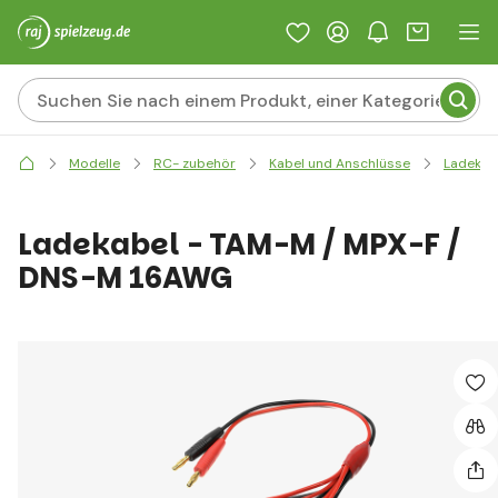
Modelle
RC- zubehör
Kabel und Anschlüsse
Ladekab
Ladekabel - TAM-M / MPX-F /
DNS-M 16AWG