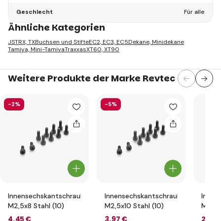
Geschlecht
Für alle
Ähnliche Kategorien
JST
RX, TX
Buchsen und Stifte
EC2, EC3, EC5
Dekane, Minidekane
Tamiya, Mini-Tamiya
Traxxas
XT60, XT90
Weitere Produkte der Marke Revtec
-2%
-5%
Innensechskantschraube
Innensechskantschraube
Innen
M2,5x8 Stahl (10)
M2,5x10 Stahl (10)
M5x30
4
,45 €
3
,97 €
2
,81 