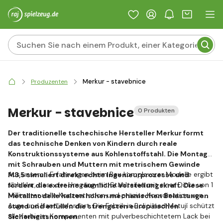
Merkur - stavebnice
Produzenten
Merkur - stavebnice
0 Produkten
Der traditionelle tschechische Hersteller Merkur formt
das technische Denken von Kindern durch reale
Konstruktionssysteme aus Kohlenstoffstahl. Die Montage
mit Schrauben und Muttern mit metrischem Gewinde
Aus unseren Erfahrungen beim Bau komplexerer Modelle ergibt
M3,5 simuliert direkt echte Ingenieurprozesse und
sich klar, dass der Umgang mit Stahlteilen mit einer Dicke von 1
fördert die extreme räumliche Vorstellungskraft. Diese
Millimeter volle Konzentration und präzise Koordination von
Metallmodelle halten hohen mechanischen Belastungen
Auge und Hand erfordert. Die Fabrik in Polici nad Metují schützt
stand und erfüllen die strengsten europäischen
alle farbigen Komponenten mit pulverbeschichtetem Lack bei
Sicherheitsnormen.