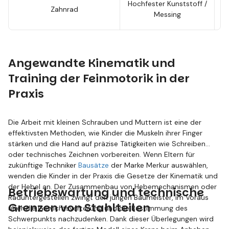
Hochfester Kunststoff /
Zahnrad
Messing
Z
Angewandte Kinematik und
Training der Feinmotorik in der
Praxis
Die Arbeit mit kleinen Schrauben und Muttern ist eine der
effektivsten Methoden, wie Kinder die Muskeln ihrer Finger
stärken und die Hand auf präzise Tätigkeiten wie Schreiben
oder technisches Zeichnen vorbereiten. Wenn Eltern für
zukünftige Techniker
Bausätze
der Marke Merkur auswählen,
wenden die Kinder in der Praxis die Gesetze der Kinematik und
der Hebel an. Der Zusammenbau von Hebemechanismen oder
Betriebswartung und technische
Raduntergestellen zwingt den jungen Baumeister, im Voraus
Grenzen von Stahlteilen
über die Gewichtsverteilung und die Bestimmung des
Schwerpunkts nachzudenken. Dank dieser Überlegungen wird