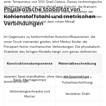
einer Temperatur von 200 Grad Celsius. Dieses technologische
Verfahren erzeugt auf dem Metall eine Schicht, die Kratzern
Physikalische Stabilität von
widersteht, selbst bei wiederholtem starken Anziehen der
Kohlenstoffstahl und metrischen
Muttern mit einem Stahlwerkzeug, und verhindert den direkten
Kontakt der Kinderhaut mit dem rohen Metall.
Verbindungen
Im Gegensatz zu herkömmlichen Kunststoffbausteinen, die
unter Druck ineinander greifen, lehrt Merkur Kinder die
Prinzipien fester mechanischer Verbindungen. Die physikalische
Stabilität des fertigen Modells hängt vom genau definierten
Drehmoment ab, das das Kind beim Anziehen der Schraube
T
M3,5 erzeugt. Fest fixierte Stahlstreifen widerstehen
Konstruktionskomponente
Materialbeschreibung
u
anschließend der Torsionsverformung und halten problemlos
statische Lasten, sodass gebaute Kräne oder Brücken auch
rauerem Spiel standhalten, ohne dass die Konstruktion
Kohlenstoffstahl +
Basis-Montagestripe
Di
auseinanderfällt.
Pulverbeschichtung
Verbindungsschraube und
Verzinkter Stahl
Mutter