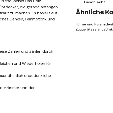
ürliche Weise! Das Holz-
Geschlecht
e Entdecker, die gerade anfangen,
Ähnliche K
traut zu machen. Es basiert auf
sches Denken, Feinmotorik und
Türme und Pyramiden
Zuggeräte
Balance
Umk
 Weise Zahlen und Zählen durch
gleichen und Wiederholen für
gesundheitlich unbedenkliche
inderzimmer und den