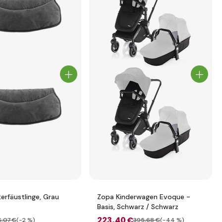
erfäustlinge, Grau
Zopa Kinderwagen Evoque -
Basis, Schwarz / Schwarz
223
,40 €
6
,07 €
(-2 %)
395
,68 €
(-44 %)