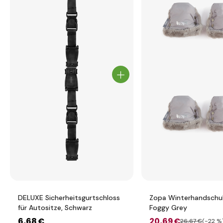
DELUXE Sicherheitsgurtschloss
Zopa Winterhandschuh
für Autositze, Schwarz
Foggy Grey
6
,68 €
20
,69 €
26
,67 €
(-22 %