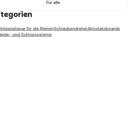
Für alle
ategorien
Holzspielzeug für die Kleinen
Schraubendreher
Aktivitätsboards
leide- und Schnürsysteme