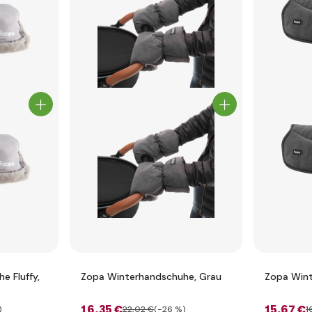
e Fluffy,
Zopa Winterhandschuhe, Grau
Zopa Wint
16
,35 €
15
,67 €
)
22
,02 €
(-26 %)
1