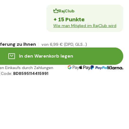
RajClub
+ 15 Punkte
Wie man Mitglied im RajClub wird
eferung zu Ihnen
von 6
,99 €
(DPD, GLS...)
In den Warenkorb legen
ren Einkaufs durch Zahlungen
Code:
BD8595114415991