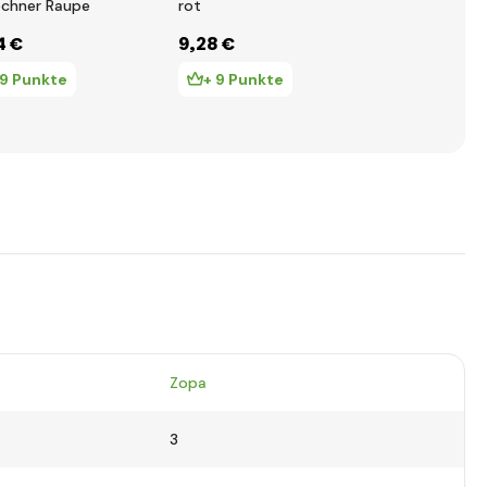
echner Raupe
rot
Rollenspiel
Hund
4 €
9
,28 €
7
,40 €
19 Punkte
+ 9 Punkte
+ 7 Pun
Zopa
3