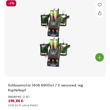
-2%
Schlossmotor 1406 6900ot / V senzored, reg.
Kupferkopf
301
,67 €
(-2 %)
295
,86 €
248
,62 €
ohne MwSt