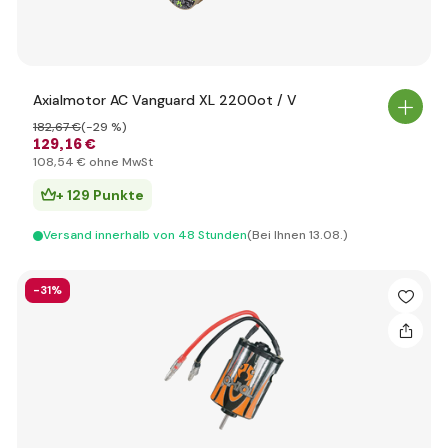
Axialmotor AC Vanguard XL 2200ot / V
182
,67 €
(-29 %)
129
,16 €
108
,54 €
ohne MwSt
+ 129 Punkte
Versand innerhalb von 48 Stunden
(Bei Ihnen 13.08.)
-31%