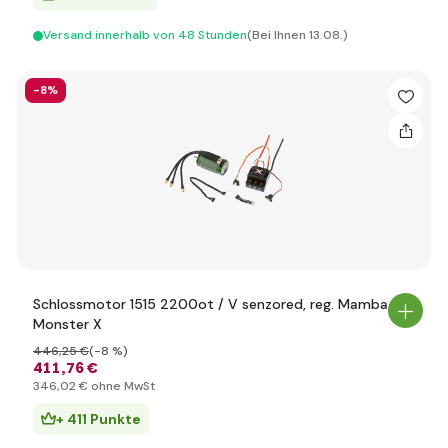
Versand innerhalb von 48 Stunden
(Bei Ihnen 13.08.)
-8%
Schlossmotor 1515 2200ot / V senzored, reg. Mamba-
Monster X
446
,25 €
(-8 %)
411
,76 €
346
,02 €
ohne MwSt
+ 411 Punkte