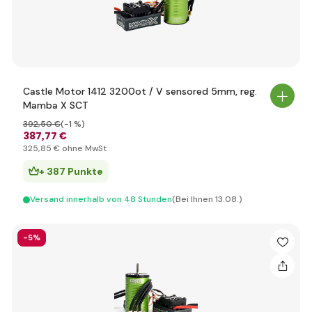
Castle Motor 1412 3200ot / V sensored 5mm, reg.
Mamba X SCT
392
,50 €
(-1 %)
387
,77 €
325
,85 €
ohne MwSt
+ 387 Punkte
Versand innerhalb von 48 Stunden
(Bei Ihnen 13.08.)
-5%