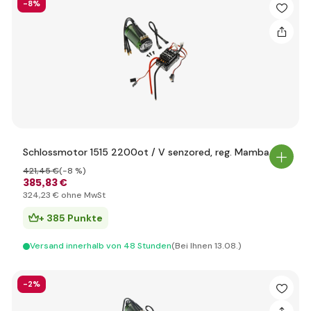
-8%
Schlossmotor 1515 2200ot / V senzored, reg. Mamba X
421
,45 €
(-8 %)
385
,83 €
324
,23 €
ohne MwSt
+ 385 Punkte
Versand innerhalb von 48 Stunden
(Bei Ihnen 13.08.)
-2%