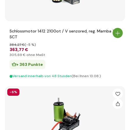
Schlossmotor 1412 2100ot / V senzored, reg. Mamba X
SCT
384
,27 €
(-5 %)
363
,77 €
305
,69 €
ohne MwSt
+ 363 Punkte
Versand innerhalb von 48 Stunden
(Bei Ihnen 13.08.)
-6%