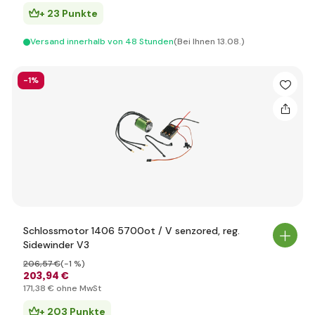
+ 23 Punkte
Versand innerhalb von 48 Stunden
(Bei Ihnen 13.08.)
-1%
Schlossmotor 1406 5700ot / V senzored, reg.
Sidewinder V3
206
,57 €
(-1 %)
203
,94 €
171
,38 €
ohne MwSt
+ 203 Punkte