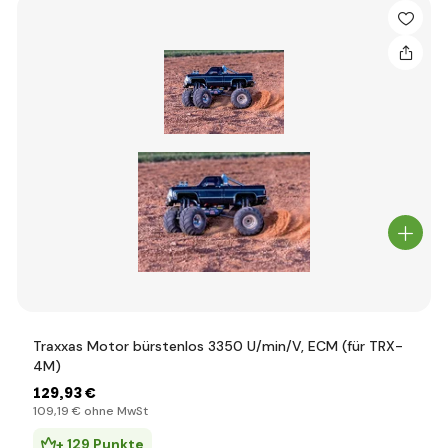
Traxxas Motor bürstenlos 3350 U/min/V, ECM (für TRX-
4M)
129
,93 €
109
,19 €
ohne MwSt
+ 129 Punkte