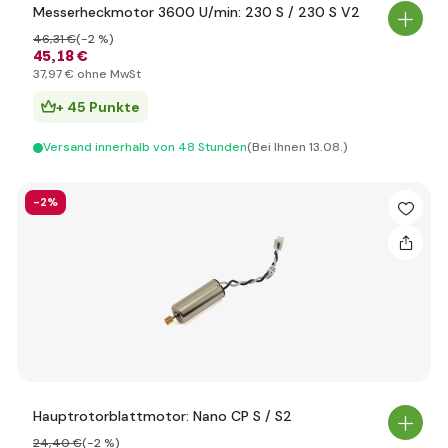
Messerheckmotor 3600 U/min: 230 S / 230 S V2
46
,31 €
(-2 %)
45
,18 €
37
,97 €
ohne MwSt
+ 45 Punkte
Versand innerhalb von 48 Stunden
(Bei Ihnen 13.08.)
-2%
Hauptrotorblattmotor: Nano CP S / S2
24
,40 €
(-2 %)