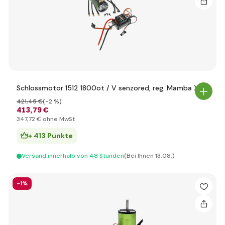
Schlossmotor 1512 1800ot / V senzored, reg. Mamba X
421
,45 €
(-2 %)
413
,79 €
347
,72 €
ohne MwSt
+ 413 Punkte
Versand innerhalb von 48 Stunden
(Bei Ihnen 13.08.)
-1%