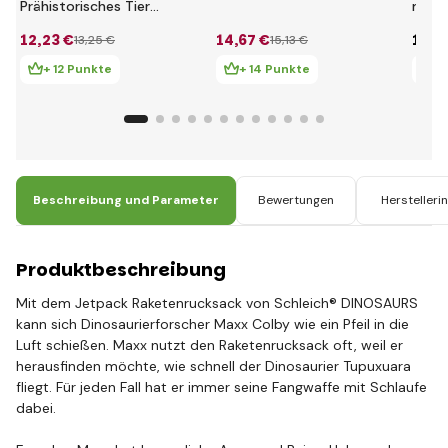
Prähistorisches Tier
mit 
- Pteranodon
Kiefe
12
,23 €
14
,67 €
16
,1
13
,25 €
15
,13 €
+ 12 Punkte
+ 14 Punkte
+ 
Beschreibung und Parameter
Bewertungen
Herstelleri
Produktbeschreibung
Mit dem Jetpack Raketenrucksack von Schleich® DINOSAURS
kann sich Dinosaurierforscher Maxx Colby wie ein Pfeil in die
Luft schießen. Maxx nutzt den Raketenrucksack oft, weil er
herausfinden möchte, wie schnell der Dinosaurier Tupuxuara
fliegt. Für jeden Fall hat er immer seine Fangwaffe mit Schlaufe
dabei.