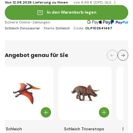
Von 12.08.2026 Lieferung zu Ihnen
von 6
,99 €
(DPD, GLS...)
In den Warenkorb legen
Sichere Online-Zahlungen
Schleich Dinosaurier
Marke
Schleich
Code:
OLP102641467
Angebot genau für Sie
Schleich
Schleich Triceratops
Schl