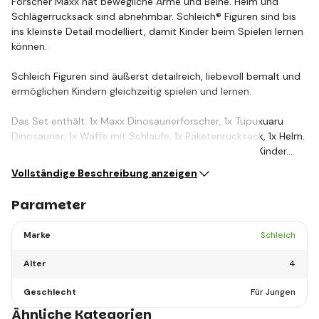
Forscher Maxx hat bewegliche Arme und Beine. Helm und
Schlägerrucksack sind abnehmbar. Schleich® Figuren sind bis
ins kleinste Detail modelliert, damit Kinder beim Spielen lernen
können.
Schleich Figuren sind äußerst detailreich, liebevoll bemalt und
ermöglichen Kindern gleichzeitig spielen und lernen.
Das Set enthält: 1x Maxx Dinosaurierforscher, 1x Tupuxuaru
Dinosaurier, 1x Waffe mit Schlaufe, 1x Raketenrucksack, 1x Helm.
Packungsgröße: 19 x 11,5 x 5,5 cm. Nicht geeignet für Kinder…
Vollständige Beschreibung anzeigen
Parameter
Marke
Schleich
Alter
4
Geschlecht
Für Jungen
Ähnliche Kategorien