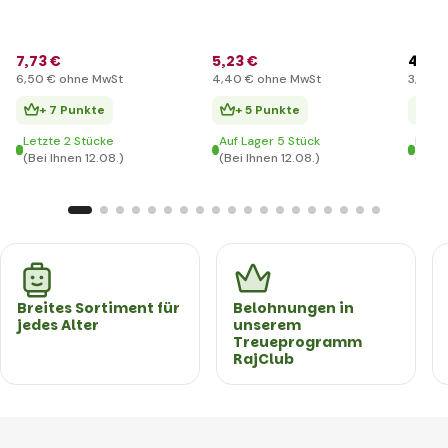
7
,73 €
5
,23 €
4
,74
6
,50 €
ohne MwSt
4
,40 €
ohne MwSt
3
,98 €
+ 7 Punkte
+ 5 Punkte
+ 
Letzte 2 Stücke
Auf Lager 5 Stück
Letzt
(Bei Ihnen 12.08.)
(Bei Ihnen 12.08.)
(Bei 
Breites Sortiment für
Belohnungen in
jedes Alter
unserem
Treueprogramm
RajClub