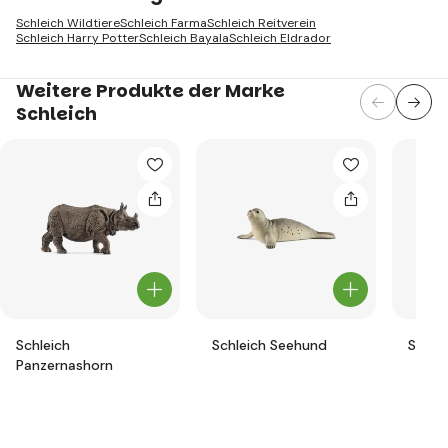
Schleich Wildtiere
Schleich Farma
Schleich Reitverein
Schleich Harry Potter
Schleich Bayala
Schleich Eldrador
Weitere Produkte der Marke
Schleich
Schleich
Schleich Seehund
Schlei
Panzernashorn