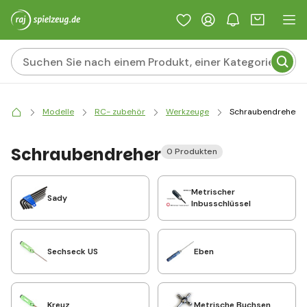
Modelle
RC- zubehör
Werkzeuge
Schraubendreher
Schraubendreher
0 Produkten
Metrischer
Sady
Inbusschlüssel
Sechseck US
Eben
Kreuz
Metrische Buchsen