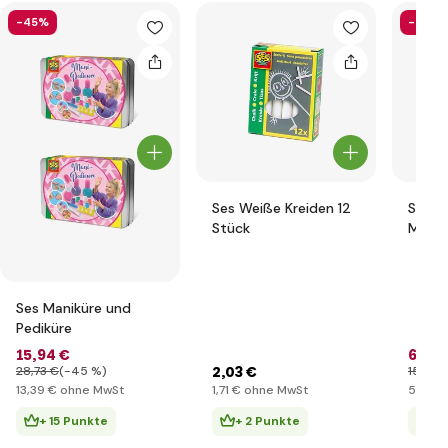
-45%
-56%
Ses Weiße Kreiden 12
Ses Pa
Stück
Moder
Armb
Ses Maniküre und
Pediküre
15
,94 €
6
,81 
2
,03 €
28
,73 €
(-45 %)
15
,38 
13
,39 €
ohne MwSt
1
,71 €
ohne MwSt
5
,72 €
+ 15 Punkte
+ 2 Punkte
+ 