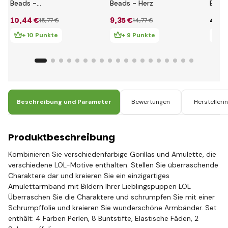
Beads -
Beads - Herz
Beads
Feuerwerkskörper
Herz
10
,44 €
9
,35 €
4
,53
15
,77 €
14
,77 €
+ 10 Punkte
+ 9 Punkte
+
Beschreibung und Parameter
Bewertungen
Herstelleri
Produktbeschreibung
Kombinieren Sie verschiedenfarbige Gorillas und Amulette, die
verschiedene LOL-Motive enthalten. Stellen Sie überraschende
Charaktere dar und kreieren Sie ein einzigartiges
Amulettarmband mit Bildern Ihrer Lieblingspuppen LOL
Überraschen Sie die Charaktere und schrumpfen Sie mit einer
Schrumpffolie und kreieren Sie wunderschöne Armbänder. Set
enthält: 4 Farben Perlen, 8 Buntstifte, Elastische Fäden, 2