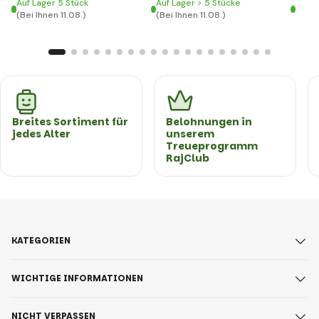
Auf Lager 5 Stück
Auf Lager > 5 Stücke
Auf L
(Bei Ihnen 11.08.)
(Bei Ihnen 11.08.)
(Bei I
Breites Sortiment für
Belohnungen in
jedes Alter
unserem
Treueprogramm
RajClub
KATEGORIEN
WICHTIGE INFORMATIONEN
NICHT VERPASSEN