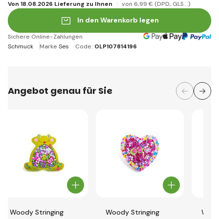
Von 18.08.2026 Lieferung zu Ihnen
von 6
,99 €
(DPD, GLS...)
In den Warenkorb legen
Sichere Online-Zahlungen
Schmuck
Marke
Ses
Code:
OLP107814196
Angebot genau für Sie
Woody Stringing
Woody Stringing
Wood