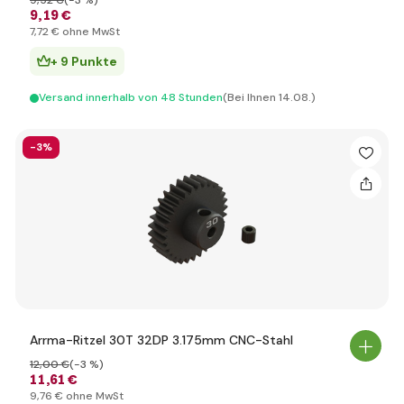
9
,52 €
(-3 %)
9
,19 €
7
,72 €
ohne MwSt
+ 9 Punkte
Versand innerhalb von 48 Stunden
(Bei Ihnen 14.08.)
-3%
Arrma-Ritzel 30T 32DP 3.175mm CNC-Stahl
12
,00 €
(-3 %)
11
,61 €
9
,76 €
ohne MwSt