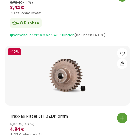
8
,73 €
(-4 %)
8
,42 €
7
,07 €
ohne MwSt
+ 8 Punkte
Versand innerhalb von 48 Stunden
(Bei Ihnen 14.08.)
-10%
Traxxas Ritzel 31T 32DP 5mm
5
,36 €
(-10 %)
4
,84 €
4
,07 €
ohne MwSt