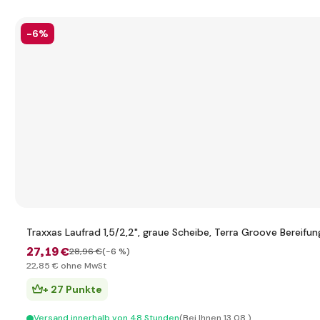
-6%
Traxxas Laufrad 1,5/2,2", graue Scheibe, Terra Groove Bereifun
27
,19 €
28
,96 €
(-6 %)
22
,85 €
ohne MwSt
+ 27 Punkte
Versand innerhalb von 48 Stunden
(Bei Ihnen 13.08.)