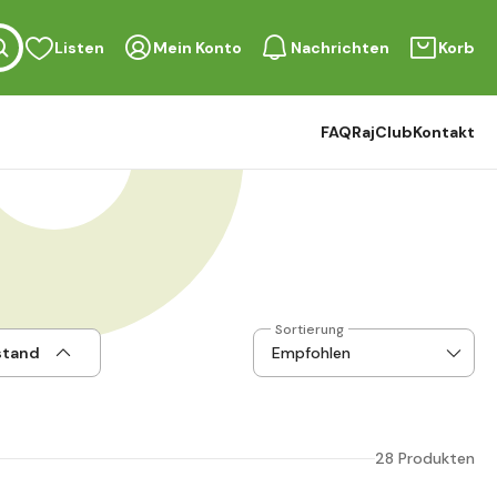
Listen
Mein Konto
Nachrichten
Korb
FAQ
RajClub
Kontakt
Sortierung
stand
28 Produkten