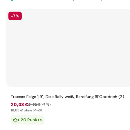
-7%
Traxxas Felge 1,9", Disc Rally weiß, Bereifung BFGoodrich (2)
20
,03 €
21
,52 €
(-7 %)
16
,83 €
ohne MwSt
+ 20 Punkte