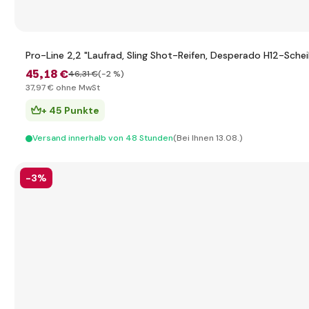
Pro-Line 2,2 "Laufrad, Sling Shot-Reifen, Desperado H12-Schei
45
,18 €
46
,31 €
(-2 %)
37
,97 €
ohne MwSt
+ 45 Punkte
Versand innerhalb von 48 Stunden
(Bei Ihnen 13.08.)
-3%