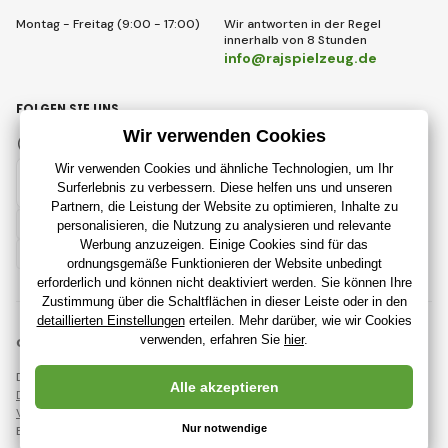
Montag - Freitag (9:00 - 17:00)
Wir antworten in der Regel
innerhalb von 8 Stunden
info@rajspielzeug.de
FOLGEN SIE UNS
Facebook
Instagram
Deutsch
© 2018 - 2026 RajSpielzeug.de, Alle Rechte vorbehalten
Diese Seite ist durch reCAPTCHA geschützt und es gelten
Datenschutzbestimmungen
Unternehmen Google und deren
Vertragsbedingungen
.
Erstellung leistungsstarker Online-Shops ab
RIESENIA