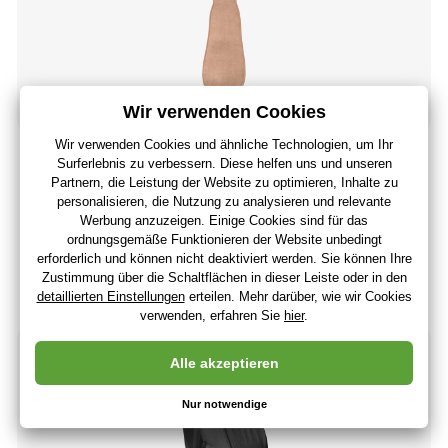
AEROMOOV Einlage für Autositz Toskana 15-36 kg
28
,19 €
23
,69 €
ohne MwSt
+ 28 Punkte
Derzeit nicht verfügbar
(Bei Ihnen 18.01.)