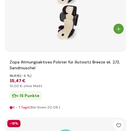
Zopa Atmungsaktives Polster für Autositz Breeze sk. 2/3,
Sandmuschel
16
,11 €
(-4 %)
15
,47 €
13
,00 €
ohne MwSt
+ 15 Punkte
3 - 7 Tage
(Bei Ihnen 20.08.)
-18%