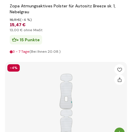
Zopa Atmungsaktives Polster für Autositz Breeze sk. 1,
Nebelgrau
16
,11 €
(-4 %)
15
,47 €
13
,00 €
ohne MwSt
+ 15 Punkte
3 - 7 Tage
(Bei Ihnen 20.08.)
-4%