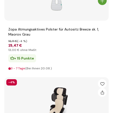
Zopa Atmungsaktives Polster für Autositz Breeze sk. 1,
Maorov Grau
16
,11 €
(-4 %)
15
,47 €
13
,00 €
ohne MwSt
+ 15 Punkte
3 - 7 Tage
(Bei Ihnen 20.08.)
-4%