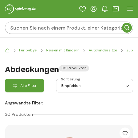
Für babys
Reisen mit Kindern
Autokindersitze
Zuberh
Abdeckungen
30 Produkten
Sortierung
Alle Filter
Angewandte Filter:
30 Produkten