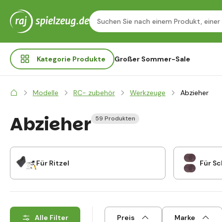
Kategorie
Produkte
Großer Sommer-Sale
Modelle
RC- zubehör
Werkzeuge
Abzieher
Abzieher
59 Produkten
Für Ritzel
Für S
Alle Filter
Preis
Marke