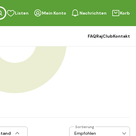
Listen
Mein Konto
Nachrichten
Korb
FAQ
RajClub
Kontakt
Sortierung
stand