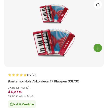
5.0
(2
)
Bontempi Holz Akkordeon 17 Klappen 331730
77
,30 €
(-43 %)
44
,27 €
37
,20 €
ohne MwSt
+ 44 Punkte