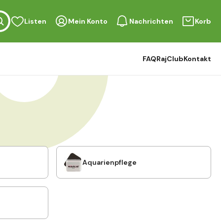
Listen
Mein Konto
Nachrichten
Korb
FAQ
RajClub
Kontakt
Aquarienpflege