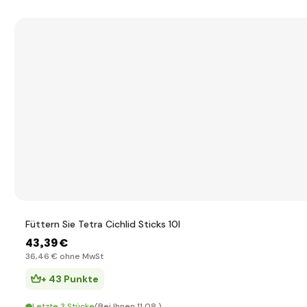
Füttern Sie Tetra Cichlid Sticks 10l
43
,39 €
36
,46 €
ohne MwSt
+ 43 Punkte
Letzte 3 Stücke
(Bei Ihnen 11.08.)