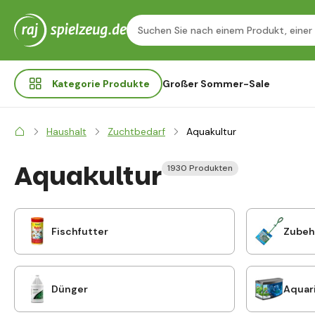
Kategorie
Produkte
Großer Sommer-Sale
Haushalt
Zuchtbedarf
Aquakultur
Aquakultur
1930 Produkten
Fischfutter
Zubeh
Dünger
Aquar