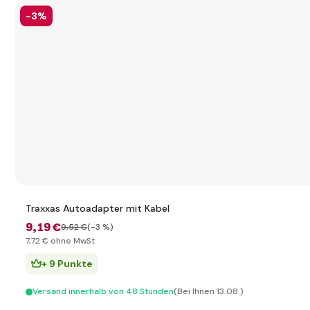
-3%
Traxxas Autoadapter mit Kabel
9
,19 €
9
,52 €
(-3 %)
7
,72 €
ohne MwSt
+ 9 Punkte
Versand innerhalb von 48 Stunden
(Bei Ihnen 13.08.)