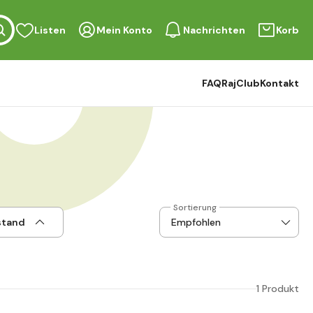
Listen
Mein Konto
Nachrichten
Korb
FAQ
RajClub
Kontakt
Sortierung
stand
1 Produkt