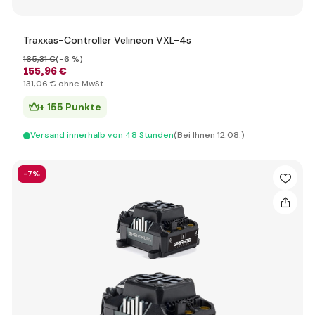
Traxxas-Controller Velineon VXL-4s
165
,31 €
(-6 %)
155
,96 €
131
,06 €
ohne MwSt
+ 155 Punkte
Versand innerhalb von 48 Stunden
(Bei Ihnen 12.08.)
-7%