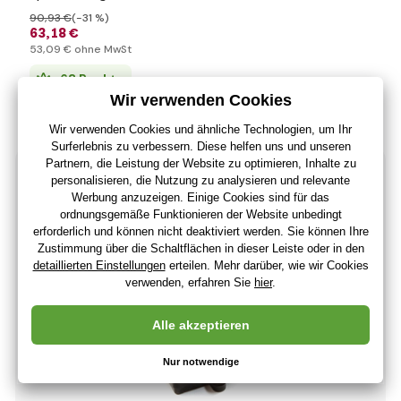
90
,93 €
(-31 %)
63
,18 €
53
,09 €
ohne MwSt
+ 63 Punkte
Versand innerhalb von 48 Stunden
(Bei Ihnen 12.08.)
-31%