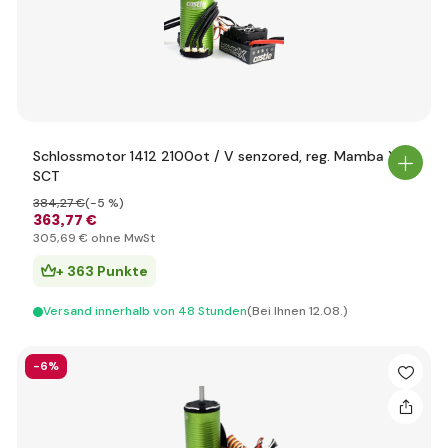
Schlossmotor 1412 2100ot / V senzored, reg. Mamba X
SCT
384
,27 €
(-5 %)
363
,77 €
305
,69 €
ohne MwSt
+ 363 Punkte
Versand innerhalb von 48 Stunden
(Bei Ihnen 12.08.)
-6%