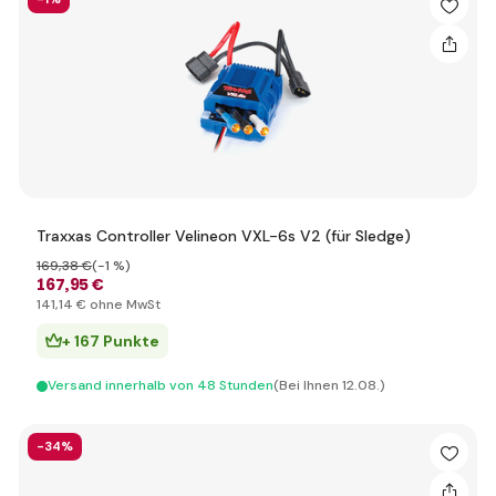
Traxxas Controller Velineon VXL-6s V2 (für Sledge)
169
,38 €
(-1 %)
167
,95 €
141
,14 €
ohne MwSt
+ 167 Punkte
Versand innerhalb von 48 Stunden
(Bei Ihnen 12.08.)
-34%