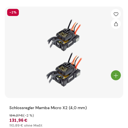
-2%
Schlossregler Mamba Micro X2 (4,0 mm)
134
,27 €
(-2 %)
131
,96 €
110
,89 €
ohne MwSt