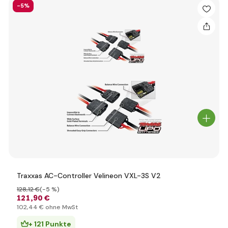
-5%
Traxxas AC-Controller Velineon VXL-3S V2
128
,12 €
(-5 %)
121
,90 €
102
,44 €
ohne MwSt
+ 121 Punkte