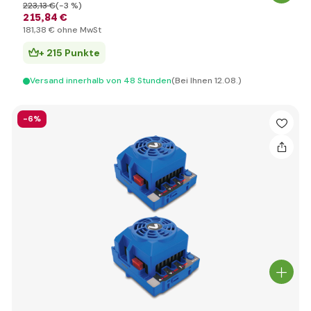
223
,13 €
(-3 %)
215
,84 €
181
,38 €
ohne MwSt
+ 215 Punkte
Versand innerhalb von 48 Stunden
(Bei Ihnen 12.08.)
-6%