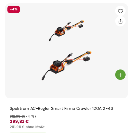
-4%
Spektrum AC-Regler Smart Firma Crawler 120A 2-4S
312
,38 €
(-4 %)
299
,82 €
251
,95 €
ohne MwSt