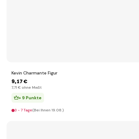
Kevin Charmante Figur
9
,17 €
7
,71 €
ohne MwSt
+ 9 Punkte
3 - 7 Tage
(Bei Ihnen 19.08.)