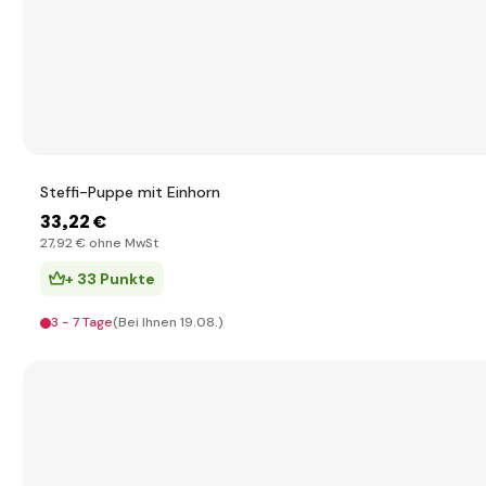
Steffi-Puppe mit Einhorn
33
,22 €
27
,92 €
ohne MwSt
+ 33 Punkte
3 - 7 Tage
(Bei Ihnen 19.08.)