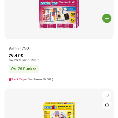
Boffin I 750
76
,47 €
64
,26 €
ohne MwSt
+ 76 Punkte
3 - 7 Tage
(Bei Ihnen 19.08.)