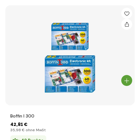
Boffin I 300
42
,81 €
35
,98 €
ohne MwSt