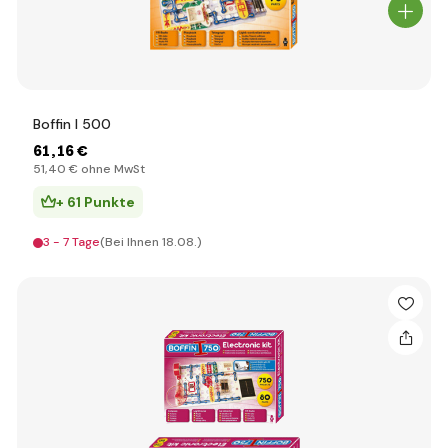
Boffin I 500
61
,16 €
51
,40 €
ohne MwSt
+ 61 Punkte
3 - 7 Tage
(Bei Ihnen 18.08.)