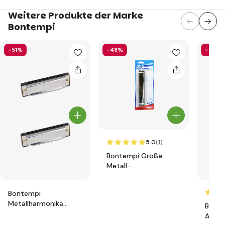
Weitere Produkte der Marke
Bontempi
-51%
-48%
-43%
5.0
(1
)
Bontempi Große
Metall-
Mundharmonika
302420
Bontempi
Metallharmonika
Bonte
301020
Akkor