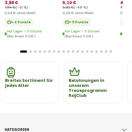
33173
3
,86 €
5
,10 €
44
,2
7
,84 €
(-51 %)
9
,82 €
(-48 %)
77
,30 
3
,24 €
ohne MwSt
4
,29 €
ohne MwSt
37
,20 
+ 3 Punkte
+ 5 Punkte
+ 
Auf Lager > 5 Stücke
Auf Lager > 5 Stücke
Auf L
(Bei Ihnen 11.08.)
(Bei Ihnen 11.08.)
(Bei I
Breites Sortiment für
Belohnungen in
jedes Alter
unserem
Treueprogramm
RajClub
KATEGORIEN