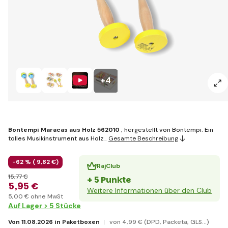
+4
Bontempi Maracas aus Holz 562010
, hergestellt von Bontempi. Ein
tolles Musikinstrument aus Holz…
Gesamte Beschreibung
-62 % (
9
,82 €
)
RajClub
15
,77 €
+ 5 Punkte
5
,95 €
Weitere Informationen über den Club
5
,00 €
ohne MwSt
Auf Lager > 5 Stücke
Von 11.08.2026 in Paketboxen
von 4
,99 €
(DPD, Packeta, GLS...)