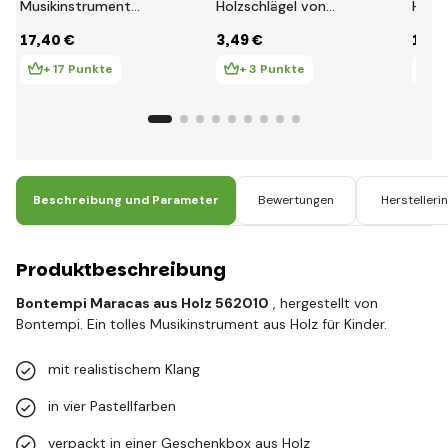
Musikinstrument
Holzschlägel von
Holz
Kalimba Konfetti
Small Foot
für K
17
,40 €
3
,49 €
13
,5
Rege
+ 17 Punkte
+ 3 Punkte
+ 
Beschreibung und Parameter
Bewertungen
Herstelleri
Produktbeschreibung
Bontempi Maracas aus Holz 562010
, hergestellt von
Bontempi. Ein tolles Musikinstrument aus Holz für Kinder.
mit realistischem Klang
in vier Pastellfarben
verpackt in einer Geschenkbox aus Holz