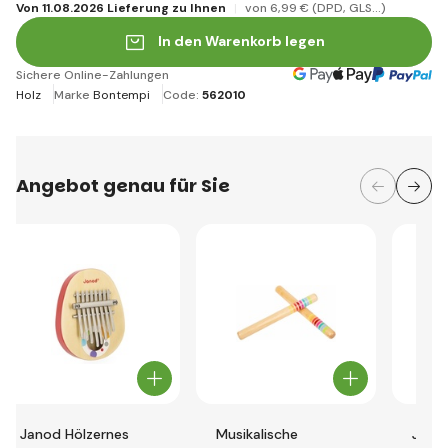
Von 11.08.2026 Lieferung zu Ihnen
von 6
,99 €
(DPD, GLS...)
In den Warenkorb legen
Sichere Online-Zahlungen
Holz
Marke
Bontempi
Code:
562010
Angebot genau für Sie
Janod Hölzernes
Musikalische
Janod