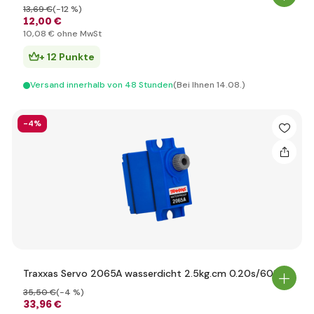
13
,69 €
(-12 %)
12
,00 €
10
,08 €
ohne MwSt
+ 12 Punkte
Versand innerhalb von 48 Stunden
(Bei Ihnen 14.08.)
-4%
Traxxas Servo 2065A wasserdicht 2.5kg.cm 0.20s/60°
35
,50 €
(-4 %)
33
,96 €