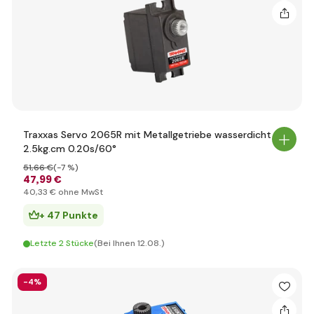
Traxxas Servo 2065R mit Metallgetriebe wasserdicht
2.5kg.cm 0.20s/60°
51
,66 €
(-7 %)
47
,99 €
40
,33 €
ohne MwSt
+ 47 Punkte
Letzte 2 Stücke
(Bei Ihnen 12.08.)
-4%