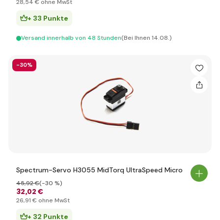
28
,54 €
ohne MwSt
+ 33 Punkte
Versand innerhalb von 48 Stunden
(Bei Ihnen 14.08.)
-30%
Spectrum-Servo H3055 MidTorq UltraSpeed Micro
45
,92 €
(-30 %)
32
,02 €
26
,91 €
ohne MwSt
+ 32 Punkte