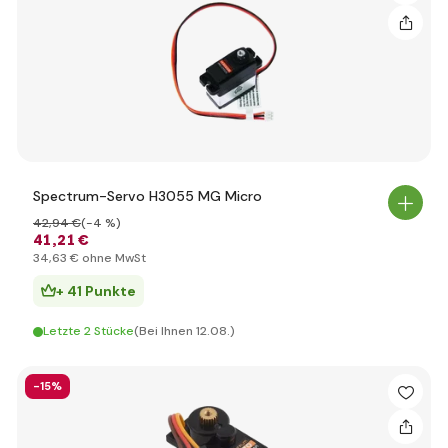
Spectrum-Servo H3055 MG Micro
42
,94 €
(-4 %)
41
,21 €
34
,63 €
ohne MwSt
+ 41 Punkte
Letzte 2 Stücke
(Bei Ihnen 12.08.)
-15%