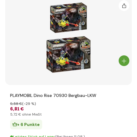
PLAYMOBIL Dino Rise 70930 Bergbau-LKW
9
,58 €
(-29 %)
6
,81 €
5
,72 €
ohne MwSt
+ 6 Punkte
Letztes Stück auf Lager
(Bei Ihnen 11.08.)