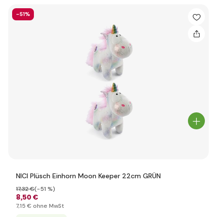
-51%
NICI Plüsch Einhorn Moon Keeper 22cm GRÜN
17
,32 €
(-51 %)
8
,50 €
7
,15 €
ohne MwSt