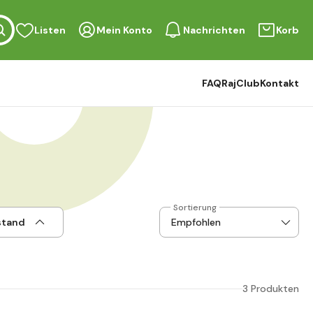
Listen
Mein Konto
Nachrichten
Korb
FAQ
RajClub
Kontakt
Sortierung
stand
3 Produkten