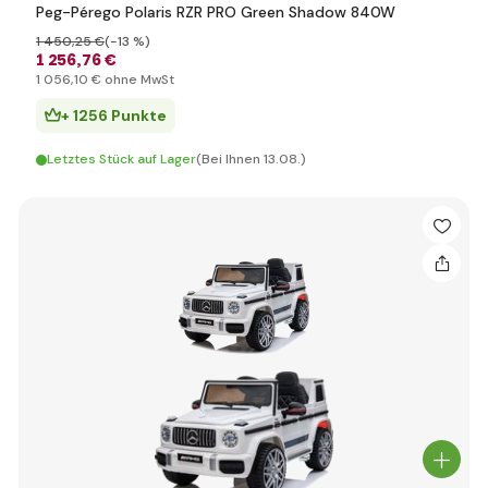
Peg-Pérego Polaris RZR PRO Green Shadow 840W
1 450
,25 €
(-13 %)
1 256
,76 €
1 056
,10 €
ohne MwSt
+ 1256 Punkte
Letztes Stück auf Lager
(Bei Ihnen 13.08.)