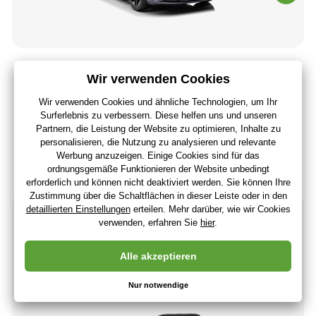
Elektrisches Auto Audi RS E-tron GT 12V, grau, breiter
Einzelsitz, 2,4 GHz Fernbedienung
199
,00 €
167
,23 €
ohne MwSt
+ 199 Punkte
3 - 7 Tage
(Bei Ihnen 18.08.)