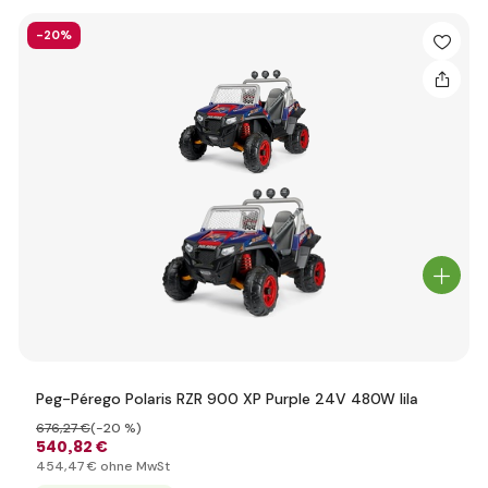
-20%
Peg-Pérego Polaris RZR 900 XP Purple 24V 480W lila
676
,27 €
(-20 %)
540
,82 €
454
,47 €
ohne MwSt