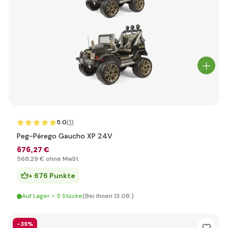
5.0
(1
)
Peg-Pérego Gaucho XP 24V
676
,27 €
568
,29 €
ohne MwSt
+ 676 Punkte
Auf Lager > 5 Stücke
(Bei Ihnen 13.08.)
-39%