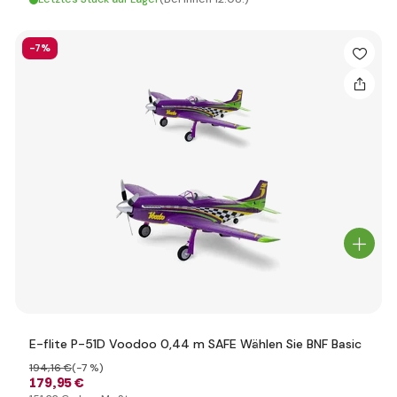
-7%
E-flite P-51D Voodoo 0,44 m SAFE Wählen Sie BNF Basic
194
,16 €
(-7 %)
179
,95 €