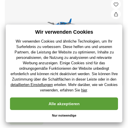
E-flite Cirrus SR22T 0.73m AS3X SAFE Select BNF Basic
199
,88 €
167
,97 €
ohne MwSt
+ 199 Punkte