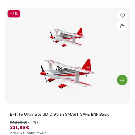
-4%
E-flite Ultimate 3D 0,95 m SMART SAFE BNF Basic
347
,08 €
(-4 %)
331
,85 €
278
,86 €
ohne MwSt