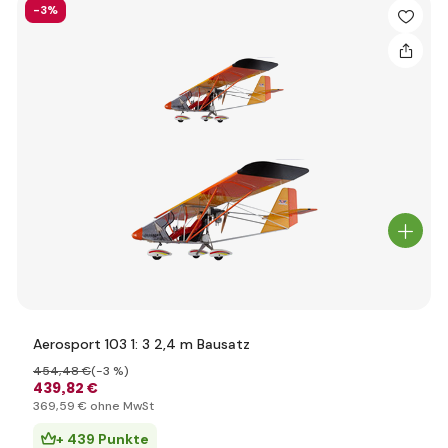
-3%
Aerosport 103 1: 3 2,4 m Bausatz
454
,48 €
(-3 %)
439
,82 €
369
,59 €
ohne MwSt
+ 439 Punkte