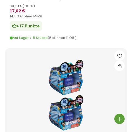
34
,61 €
(-51 %)
17
,02 €
14
,30 €
ohne MwSt
+ 17 Punkte
Auf Lager > 5 Stücke
(Bei Ihnen 11.08.)