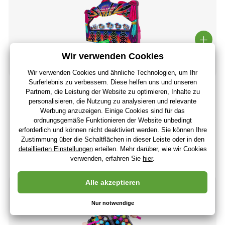
STUDO GAMES - Elektronisches Spiel Entenschießstand
43
,11 €
36
,23 €
ohne MwSt
+ 43 Punkte
Letzte 4 Stücke
(Bei Ihnen 12.08.)