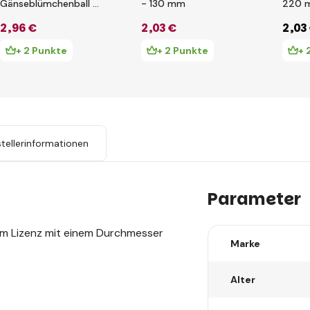
Gänseblümchenball -
- 130 mm
220 
230 mm
2
,96 €
2
,03 €
2
,03
+ 2 Punkte
+ 2 Punkte
+ 
tellerinformationen
Parameter
dom Lizenz mit einem Durchmesser
Marke
Alter