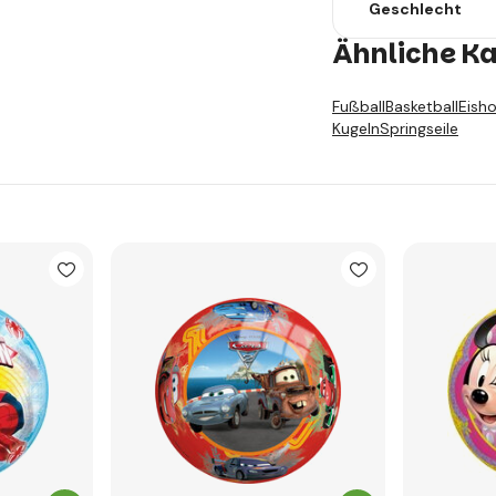
Geschlecht
Ähnliche K
Fußball
Basketball
Eisho
Kugeln
Springseile