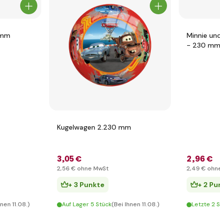
 mm
Minnie un
- 230 m
Kugelwagen 2.230 mm
3
,05 €
2
,96 €
2
,56 €
ohne MwSt
2
,49 €
ohn
+ 3 Punkte
+ 2 Pu
hnen 11.08.)
Auf Lager 5 Stück
(Bei Ihnen 11.08.)
Letzte 2 