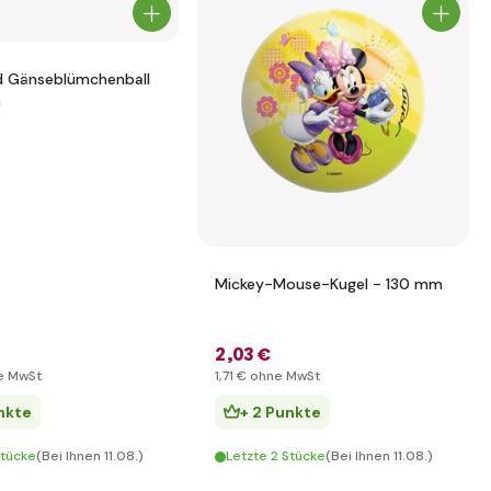
d Gänseblümchenball
m
Mickey-Mouse-Kugel - 130 mm
2
,03 €
e MwSt
1
,71 €
ohne MwSt
nkte
+ 2 Punkte
Stücke
(Bei Ihnen 11.08.)
Letzte 2 Stücke
(Bei Ihnen 11.08.)