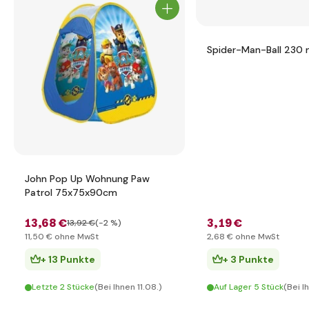
Spider-Man-Ball 230
John Pop Up Wohnung Paw
Patrol 75x75x90cm
13
,68 €
3
,19 €
13
,92 €
(-2 %)
11
,50 €
ohne MwSt
2
,68 €
ohne MwSt
+ 13 Punkte
+ 3 Punkte
Letzte 2 Stücke
(Bei Ihnen 11.08.)
Auf Lager 5 Stück
(Bei I