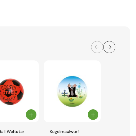
all Weltstar
Kugelmaulwurf
Peppa Pig B