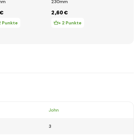
mm
230mm
mm
 €
2
,60 €
3
,04 €
2 Punkte
+ 2 Punkte
+ 3 Pun
John
3