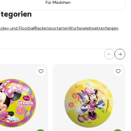
Für Mädchen
ategorien
ckey und Floorball
Racketsportarten
Wurfspiele
Insektenfangen