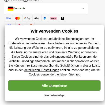
Deutsch
© 2018 - 2026 RajSpielzeug.de, Alle Rechte vorbehalten
Diese Seite ist durch reCAPTCHA geschützt und es gelten
Datenschutzbestimmungen
Unternehmen Google und deren
Vertragsbedingungen
.
Erstellung leistungsstarker Online-Shops ab
RIESENIA