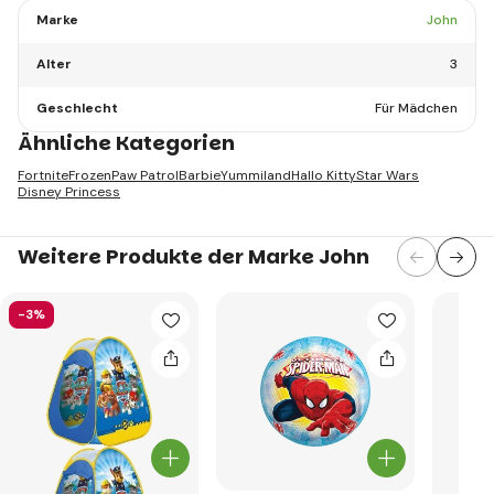
Marke
John
Alter
3
Geschlecht
Für Mädchen
Ähnliche Kategorien
Fortnite
Frozen
Paw Patrol
Barbie
Yummiland
Hallo Kitty
Star Wars
Disney Princess
Weitere Produkte der Marke John
-3%