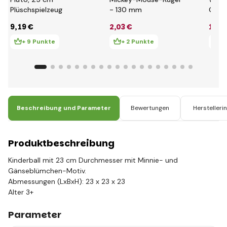
Plüschspielzeug
- 130 mm
Gärt
9
,19 €
2
,03 €
10
,4
+ 9 Punkte
+ 2 Punkte
+ 
Beschreibung und Parameter
Bewertungen
Herstelleri
Produktbeschreibung
Kinderball mit 23 cm Durchmesser mit Minnie- und
Gänseblümchen-Motiv.
Abmessungen (LxBxH): 23 x 23 x 23
Alter 3+
Parameter