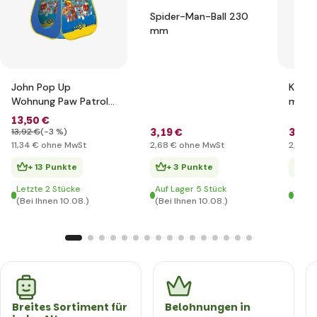
Spider-Man-Ball 230
mm
John Pop Up
Kugel
Wohnung Paw Patrol
mm
75x75x90cm
13
,50 €
3
,19 €
3
,05 
13
,92 €
(-3 %)
11
,34 €
ohne MwSt
2
,68 €
ohne MwSt
2
,56 €
+ 13 Punkte
+ 3 Punkte
+ 
Letzte 2 Stücke
Auf Lager 5 Stück
Auf L
(Bei Ihnen 10.08.)
(Bei Ihnen 10.08.)
(Bei 
Breites Sortiment für
Belohnungen in