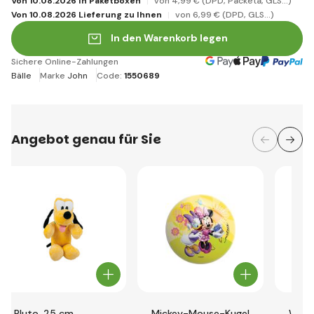
Von 10.08.2026 in Paketboxen
von 4
,99 €
(DPD, Packeta, GLS...)
Von 10.08.2026 Lieferung zu Ihnen
von 6
,99 €
(DPD, GLS...)
In den Warenkorb legen
Sichere Online-Zahlungen
Bälle
Marke
John
Code:
1550689
Angebot genau für Sie
Pluto, 25 cm
Mickey-Mouse-Kugel
Wade