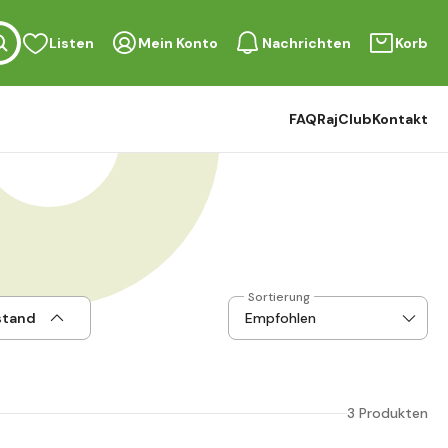
Listen
Mein Konto
Nachrichten
Korb
FAQ
RajClub
Kontakt
Sortierung
stand
3 Produkten