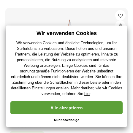
Krick Vaurien Segelboot 1:10 Bausatz
115
,90 €
97
,40 €
ohne MwSt