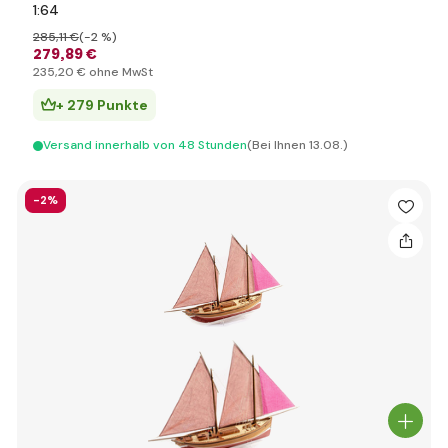
1:64
285
,11 €
(-2 %)
279
,89 €
235
,20 €
ohne MwSt
+ 279 Punkte
Versand innerhalb von 48 Stunden
(Bei Ihnen 13.08.)
-2%