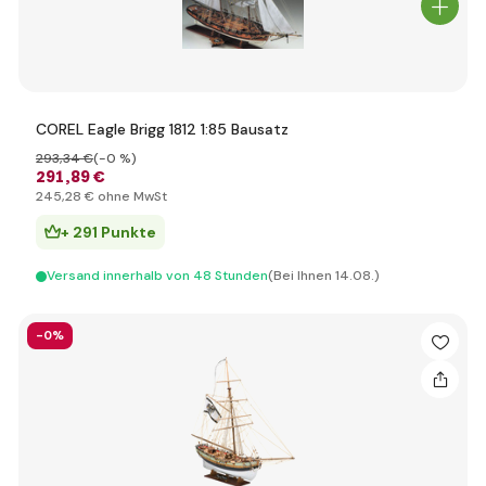
COREL Eagle Brigg 1812 1:85 Bausatz
293
,34 €
(-0 %)
291
,89 €
245
,28 €
ohne MwSt
+ 291 Punkte
Versand innerhalb von 48 Stunden
(Bei Ihnen 14.08.)
-0%