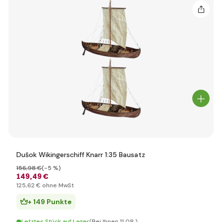
Dušok Wikingerschiff Knarr 1:35 Bausatz
156
,98 €
(-5 %)
149
,49 €
125
,62 €
ohne MwSt
+ 149 Punkte
Letztes Stück auf Lager
(Bei Ihnen 11.08.)