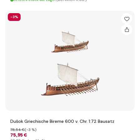
-3%
Dušok Griechische Bireme 600 v. Chr. 1:72 Bausatz
78
,54 €
(-3 %)
75
,95 €