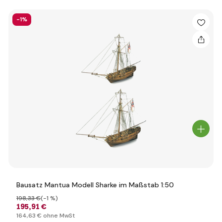
-1%
Bausatz Mantua Modell Sharke im Maßstab 1:50
198
,33 €
(-1 %)
195
,91 €
164
,63 €
ohne MwSt