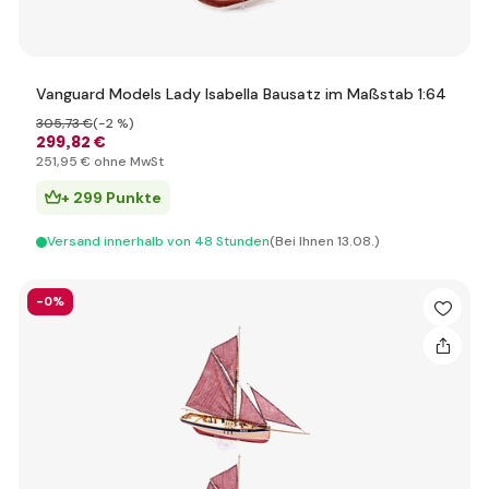
Vanguard Models Lady Isabella Bausatz im Maßstab 1:64
305
,73 €
(-2 %)
299
,82 €
251
,95 €
ohne MwSt
+ 299 Punkte
Versand innerhalb von 48 Stunden
(Bei Ihnen 13.08.)
-0%