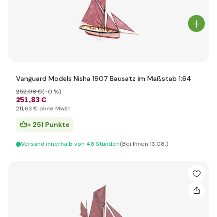
Vanguard Models Nisha 1907 Bausatz im Maßstab 1:64
252
,08 €
(-0 %)
251
,83 €
211
,63 €
ohne MwSt
+ 251 Punkte
Versand innerhalb von 48 Stunden
(Bei Ihnen 13.08.)