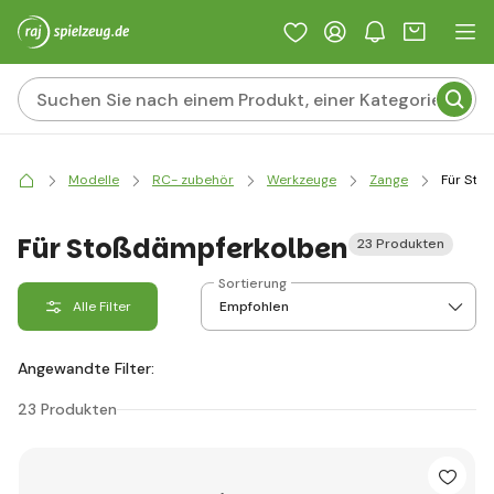
Modelle
RC- zubehör
Werkzeuge
Zange
Für Sto
Für Stoßdämpferkolben
23 Produkten
Sortierung
Alle Filter
Angewandte Filter:
23 Produkten