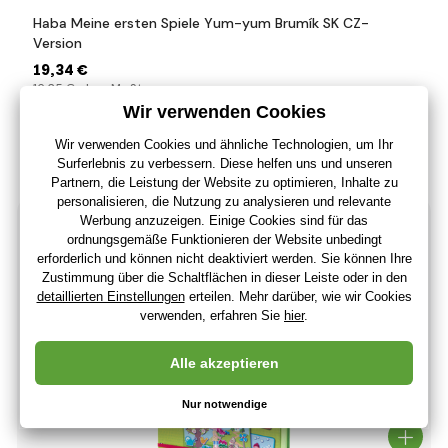
Haba Meine ersten Spiele Yum-yum Brumík SK CZ-
Version
19
,34 €
16
,25 €
ohne MwSt
+ 19 Punkte
Auf Lager > 5 Stücke
(Bei Ihnen 12.08.)