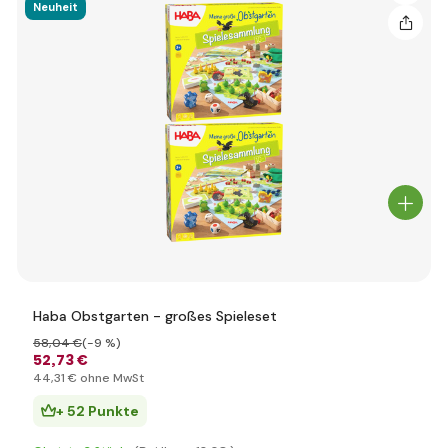
Neuheit
Haba Obstgarten - großes Spieleset
58
,04 €
(-9 %)
52
,73 €
44
,31 €
ohne MwSt
+ 52 Punkte