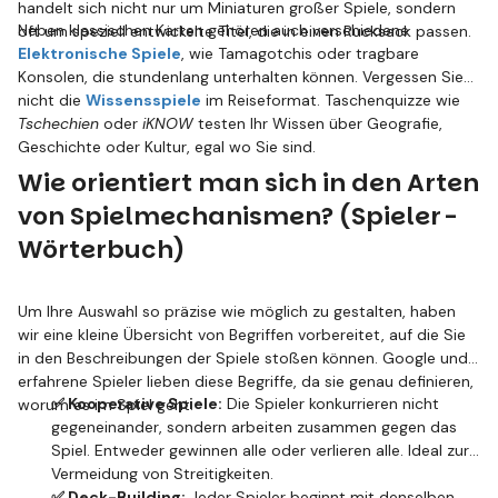
handelt sich nicht nur um Miniaturen großer Spiele, sondern
Neben klassischen Karten gehören auch verschiedene
oft um speziell entwickelte Titel, die in einen Rucksack passen.
Elektronische Spiele
, wie Tamagotchis oder tragbare
Konsolen, die stundenlang unterhalten können. Vergessen Sie
nicht die
Wissensspiele
im Reiseformat. Taschenquizze wie
Tschechien
oder
iKNOW
testen Ihr Wissen über Geografie,
Geschichte oder Kultur, egal wo Sie sind.
Wie orientiert man sich in den Arten
von Spielmechanismen? (Spieler-
Wörterbuch)
Um Ihre Auswahl so präzise wie möglich zu gestalten, haben
wir eine kleine Übersicht von Begriffen vorbereitet, auf die Sie
in den Beschreibungen der Spiele stoßen können. Google und
erfahrene Spieler lieben diese Begriffe, da sie genau definieren,
✅ Kooperative Spiele:
Die Spieler konkurrieren nicht
worum es im Spiel geht.
gegeneinander, sondern arbeiten zusammen gegen das
Spiel. Entweder gewinnen alle oder verlieren alle. Ideal zur
Vermeidung von Streitigkeiten.
✅ Deck-Building:
Jeder Spieler beginnt mit denselben