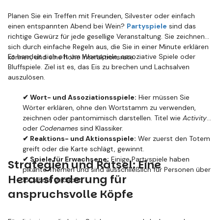
Planen Sie ein Treffen mit Freunden, Silvester oder einfach
einen entspannten Abend bei Wein?
Partyspiele
sind das
richtige Gewürz für jede gesellige Veranstaltung. Sie zeichnen
sich durch einfache Regeln aus, die Sie in einer Minute erklären
Es handelt sich oft um Wortspiele, assoziative Spiele oder
können, und eine hohe Interaktionsrate.
Bluffspiele. Ziel ist es, das Eis zu brechen und Lachsalven
auszulösen.
✔ Wort- und Assoziationsspiele:
Hier müssen Sie
Wörter erklären, ohne den Wortstamm zu verwenden,
zeichnen oder pantomimisch darstellen. Titel wie
Activity
oder
Codenames
sind Klassiker.
✔ Reaktions- und Aktionsspiele:
Wer zuerst den Totem
greift oder die Karte schlägt, gewinnt.
✔ Spiele für Erwachsene:
Einige Partyspiele haben
Strategien und Rätsel: Eine
pikante Themen und sind ausschließlich für Personen über
Herausforderung für
18 Jahren gedacht.
anspruchsvolle Köpfe