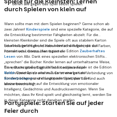
Spiele für die Kleinsten: Lernen
denen alle gegen das Spiel selbst spielen.
durch Spielen von klein auf
Wann sollte man mit dem Spielen beginnen? Gerne schon ab
zwei Jahren!
Kinderspiele
sind eine spezielle Kategorie, die auf
die Entwicklung bestimmter Fähigkeiten abzielt. Für die
kleinsten Kleinkinder sind die Spiele oft aus stabilem Karton
Ein absoluter Hit der letzten Jahre ist das Konzept des
oder Holz gefertigt und haben einfache Regeln, die auf Farben,
interaktiven Lernens. Hier regiert die Edition
Zauberhaftes
Formen oder Geräuschen basieren.
Lesen
von Albi. Dank eines speziellen elektronischen Stifts
„sprechen“ die Bücher. Kinder lernen auf unterhaltsame Weise,
Ein weiterer großartiger Helfer für schlaue Köpfe ist die Edition
Tiere, Buchstaben, Englisch oder beispielsweise
Kvido
. Diese Spiele sind in Zusammenarbeit mit
Verkehrszeichen zu erkennen. Es ist eine geniale Verbindung von
Sonderpädagogen und Logopäden konzipiert. Sie
Kinderbüchern
und interaktivem Spiel, das das Kind auch
konzentrieren sich auf die Entwicklung von emotionaler
alleine beschäftigt.
Intelligenz, Gedächtnis und Ausdrucksvermögen. Wenn Sie
möchten, dass Ihr Kind spielt und gleichzeitig lernt, werden Sie
in dieser Kategorie nicht daneben greifen.
Partyspiele: Starten Sie auf jeder
Feier durch