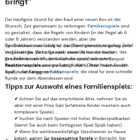
bringt
Der häufigste Grund für den Kauf einer neuen Box ist der
Wunsch, Zeit gemeinsam zu verbringen.
Familienspiele
sind
so gestaltet, dass die Regeln von Kindern (in der Regel ab 6
oder 8 Jahren) verstanden werden, aber die
Der Schlüssel zum Erfolg ist das Gleichgewicht zwischen Zufall
Spielmechanismen auch für die Eltern interessant genug sind.
und Strategie. Wenn Sie nach etwas Aktiverem suchen, das
Vergessen Sie die Langeweile, wenn Sie nur die Kinder
Ihre Reflexe trainiert, sind auch die verschiedensten
gewinnen lassen. Moderne Familienspiele, wie zum Beispiel
Reaktionsspiele
eine großartige Wahl. Diese finden Sie oft
Klassiker wie
Carcassonne
oder
Ticket to Ride!
, machen allen
auch in der Kategorie
Kartenspiele
, die ideal für eine schnelle
Spaß, unabhängig vom Alter.
Runde vor dem Abendessen sind.
Tipps zur Auswahl eines Familienspiels:
✔
Achten Sie auf das empfohlene Alter, nehmen Sie es
aber mit einer Prise Salz (erfahrene Kinder meistern auch
komplexere Spiele).
✔
Suchen Sie nach Spielen mit hoher Wiederspielbarkeit
(damit Sie auch beim fünfzigsten Spiel Spaß haben).
✔
Wenn Sie wettbewerbsfähige Geschwister zu Hause
haben, ziehen Sie
kooperative Spiele
in Betracht, bei