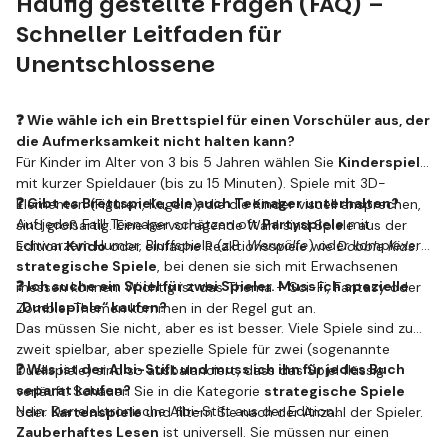
Häufig gestellte Fragen (FAQ) –
Schneller Leitfaden für
Unentschlossene
❓ Wie wähle ich ein Brettspiel für einen Vorschüler aus, der
die Aufmerksamkeit nicht halten kann?
Für Kinder im Alter von 3 bis 5 Jahren wählen Sie
Kinderspiele
mit kurzer Spieldauer (bis zu 15 Minuten). Spiele mit 3D-
❓ Gibt es Brettspiele, die auch Teenager unterhalten?
Elementen (Figuren, Kugeln), die die Kinder visuell ansprechen,
Auf jeden Fall! Teenager schätzen oft
Partyspiele
mit
sind großartig. Eine hervorragende Wahl sind Spiele aus der
schwarzem Humor, Bluffspiele (z.B.
Werwölfe
) oder komplexere
Edition
Kvido
oder einfache Reaktionsspiele wie
Dobble Kids
.
strategische Spiele
, bei denen sie sich mit Erwachsenen
❓ Ich suche ein Spiel für zwei Spieler. Muss ich spezielle
messen können. Wichtig ist das Thema – Sci-Fi, Fantasy oder
„Duellspiele“ kaufen?
Zombie-Themen kommen in der Regel gut an.
Das müssen Sie nicht, aber es ist besser. Viele Spiele sind zu
zweit spielbar, aber spezielle Spiele für zwei (sogenannte
❓ Was ist der Albi-Stift und muss ich ihn für jedes Buch
Duellspiele) sind so ausbalanciert, dass das Spiel flüssig
separat kaufen?
verläuft. Schauen Sie in die Kategorie
strategische Spiele
Nein. Der elektronische Albi-Stift aus der Edition
oder
Kartenspiele
und filtern Sie nach der Anzahl der Spieler.
Zauberhaftes Lesen
ist universell. Sie müssen nur einen