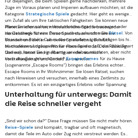
Für diejenigen, die beim Spielen gerne nachdenken, mehrere
Züge im Voraus planen und Imperien aufbauen möchten, ist die
Kategorie
Strategische Spiele
gedacht. Hier geht es weniger
um Zufall als um Ihre taktischen Fähigkeiten. Sie können neue
Wenn Sie eher solitaire Herausforderungen bevorzugen oder
Planeten kolonisieren, mittelalterliche Städte bauen oder
ein Geschenk für eine Person suchen, erkunden Sie
Rätsel
. Von
Handelskriege führen. Diese Spiele dauern oft mehrere
klassischen Rubik's Cubes über metallene Igel in Käfigen bis hin
Stunden und bieten ein tiefes Spielerlebnis. Beliebte
zu modernen Logikspielen für einen Spieler (z.B. die Reihe
Smart
Mechaniken umfassen
Worker Placement
oder
Deck-Building
.
Und was, wenn Sie ein Abenteuer erleben möchten, aber nicht
Games
). Rätsel sind großartig, um die räumliche
nach draußen gehen können?
Escape Games
für zu Hause
Vorstellungskraft und Geduld zu trainieren.
(sogenannte „Escape Rooms“) bringen das Erlebnis echter
Escape Rooms in Ihr Wohnzimmer. Sie lösen Rätsel, suchen
nach Hinweisen und versuchen, innerhalb eines Zeitlimits zu
entkommen. Es ist ein einzigartiges Erlebnis voller Spannung.
Unterhaltung für unterwegs: Damit
die Reise schneller vergeht
„Sind wir schon da?“ Diese Frage müssen Sie nicht mehr hören.
Reise-Spiele
sind kompakt, tragbar und oft magnetisch,
damit die Teile im Auto oder Zug nicht verstreut werden. Es