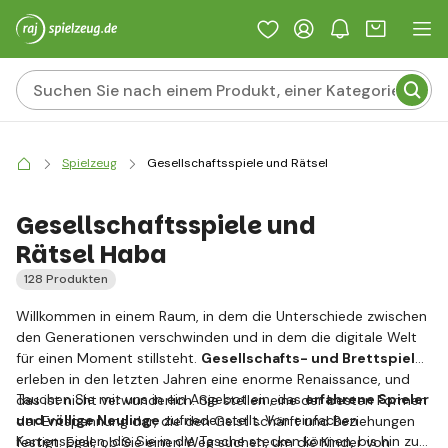
Spielzeug
Gesellschaftsspiele und Rätsel
Gesellschaftsspiele und
Rätsel Haba
128 Produkten
Willkommen in einem Raum, in dem die Unterschiede zwischen
den Generationen verschwinden und in dem die digitale Welt
für einen Moment stillsteht.
Gesellschafts- und Brettspiele
erleben in den letzten Jahren eine enorme Renaissance, und
Tauchen Sie mit uns in ein Angebot ein, das
erfahrene Spieler
das ist nicht verwunderlich. Sie stellen eine der besten Formen
und völlige Neulinge
zufriedenstellt. Von einfachen
der Entspannung dar, die den Geist schärft und Beziehungen
Kartenspielen, die Sie in die Tasche stecken können, bis hin zu
festigt. Egal, ob Sie einen Weg suchen, um die Kinder von