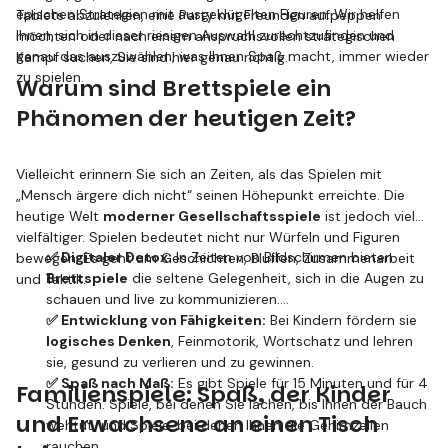
epischen Strategien mit ausgeklügelten Figuren. Wir helfen
Tablets abzulenken, eine Party mit Freunden aufpeppen
Ihnen, sich in dieser riesigen Auswahl zurechtzufinden und
möchten oder nach einem anspruchsvollen strategischen
genau das auszuwählen, was Ihnen Spaß macht, immer wieder
Kampf suchen, Sie sind hier genau richtig.
zu spielen.
Warum sind Brettspiele ein
Phänomen der heutigen Zeit?
Vielleicht erinnern Sie sich an Zeiten, als das Spielen mit
„Mensch ärgere dich nicht“ seinen Höhepunkt erreichte. Die
heutige Welt
moderner Gesellschaftsspiele
ist jedoch viel
vielfältiger. Spielen bedeutet nicht nur Würfeln und Figuren
✅ Digitaler Detox:
In Zeiten von Bildschirmen bieten
bewegen. Es geht um Geschichten, Bluffen, Zusammenarbeit
Brettspiele
die seltene Gelegenheit, sich in die Augen zu
und Taktik.
schauen und live zu kommunizieren.
✅ Entwicklung von Fähigkeiten:
Bei Kindern fördern sie
logisches Denken
, Feinmotorik, Wortschatz und lehren
sie, gesund zu verlieren und zu gewinnen.
✅ Spaß nach Maß:
Es gibt Spiele für 15 Minuten und für 4
Familienspiele: Spaß, der Kinder
Stunden. Spiele, bei denen Sie lachen, bis Ihnen der Bauch
und Erwachsene an einen Tisch
wehtut, und Spiele, bei denen Ihnen die Gehirnzellen
rauchen.