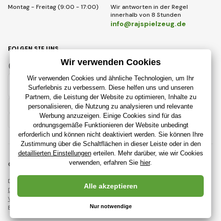
Montag - Freitag (9:00 - 17:00)
Wir antworten in der Regel
innerhalb von 8 Stunden
info@rajspielzeug.de
FOLGEN SIE UNS
Facebook
Instagram
Deutsch
© 2018 - 2026 RajSpielzeug.de, Alle Rechte vorbehalten
Diese Seite ist durch reCAPTCHA geschützt und es gelten
Datenschutzbestimmungen
Unternehmen Google und deren
Vertragsbedingungen
.
Erstellung leistungsstarker Online-Shops ab
RIESENIA