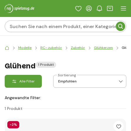
Modelle
RC- zubehör
Zubehör
Glühkerzen
Glüh
Glühend
1 Produkt
Sortierung
Alle Filter
Angewandte Filter:
1 Produkt
-2%