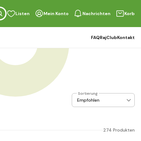
Listen
Mein Konto
Nachrichten
Korb
FAQ
RajClub
Kontakt
Sortierung
274 Produkten