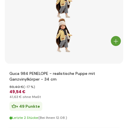
Guca 984 PENELOPE - realistische Puppe mit
Ganzvinylkörper - 34 cm
59
,40 €
(-17 %)
49
,54 €
41
,63 €
ohne MwSt
+ 49 Punkte
Letzte 2 Stücke
(Bei Ihnen 12.08.)