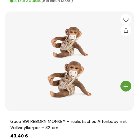
Letzte 2 Stücke
(Bei Ihnen 12.08.)
Guca 991 REBORN MONKEY – realistisches Affenbaby mit
Vollvinylkörper – 32 cm
43
,40 €