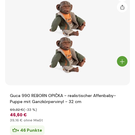
Guca 990 REBORN OPIČKA - realistischer Affenbaby-
Puppe mit Ganzkörpervinyl - 32 cm
69
,32 €
(-33 %)
46
,60 €
39
,16 €
ohne MwSt
+ 46 Punkte