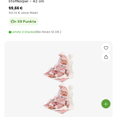
Stoffkörper - 42 cm
59
,66 €
50
,14 €
ohne MwSt
+ 59 Punkte
Letzte 2 Stücke
(Bei Ihnen 12.08.)