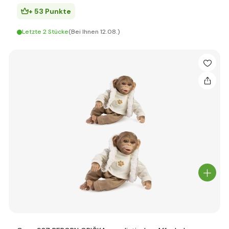
+ 53 Punkte
Letzte 2 Stücke
(Bei Ihnen 12.08.)