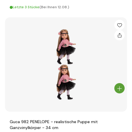
Letzte 3 Stücke
(Bei Ihnen 12.08.)
Guca 982 PENELOPE - realistische Puppe mit
Ganzvinylkörper - 34 cm