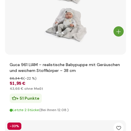
Guca 961 LIAM – realistische Babypuppe mit Geräuschen
und weichem Stoffkörper – 38 cm
66
,34 €
(-22 %)
51
,95 €
43
,66 €
ohne MwSt
+ 51 Punkte
Letzte 2 Stücke
(Bei Ihnen 12.08.)
-33%