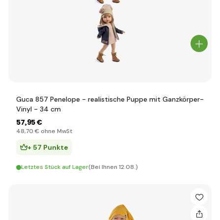
Guca 857 Penelope - realistische Puppe mit Ganzkörper-
Vinyl - 34 cm
57
,95 €
48
,70 €
ohne MwSt
+ 57 Punkte
Letztes Stück auf Lager
(Bei Ihnen 12.08.)