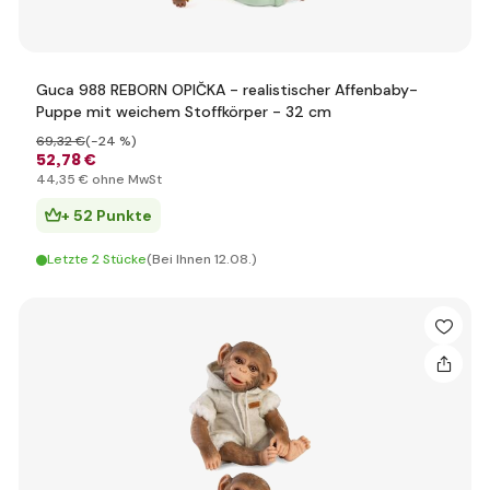
Guca 988 REBORN OPIČKA - realistischer Affenbaby-
Puppe mit weichem Stoffkörper - 32 cm
69
,32 €
(-24 %)
52
,78 €
44
,35 €
ohne MwSt
+ 52 Punkte
Letzte 2 Stücke
(Bei Ihnen 12.08.)