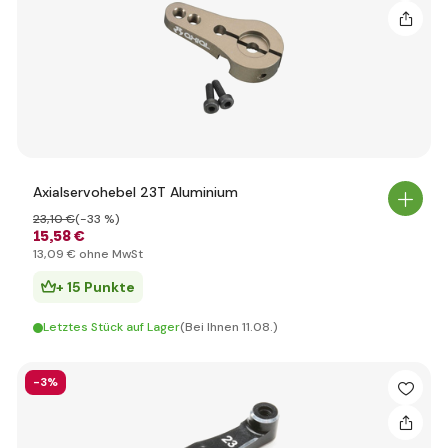
Axialservohebel 23T Aluminium
23
,10 €
(-33 %)
15
,58 €
13
,09 €
ohne MwSt
+ 15 Punkte
Letztes Stück auf Lager
(Bei Ihnen 11.08.)
-3%