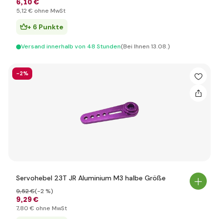
6
,10 €
5
,12 €
ohne MwSt
+ 6 Punkte
Versand innerhalb von 48 Stunden
(Bei Ihnen 13.08.)
-2%
Servohebel 23T JR Aluminium M3 halbe Größe
9
,52 €
(-2 %)
9
,29 €
7
,80 €
ohne MwSt