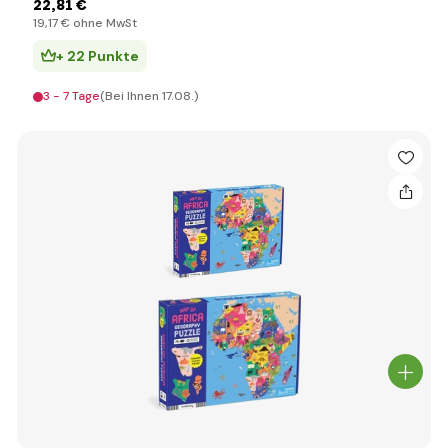
22
,81 €
19
,17 €
ohne MwSt
+ 22 Punkte
3 - 7 Tage
(Bei Ihnen 17.08.)