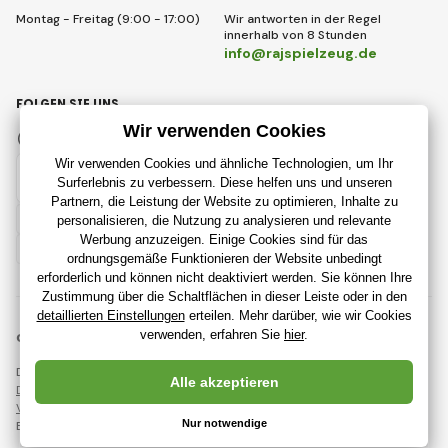
Montag - Freitag (9:00 - 17:00)
Wir antworten in der Regel
innerhalb von 8 Stunden
info@rajspielzeug.de
FOLGEN SIE UNS
Facebook
Instagram
Deutsch
© 2018 - 2026 RajSpielzeug.de, Alle Rechte vorbehalten
Diese Seite ist durch reCAPTCHA geschützt und es gelten
Datenschutzbestimmungen
Unternehmen Google und deren
Vertragsbedingungen
.
Erstellung leistungsstarker Online-Shops ab
RIESENIA