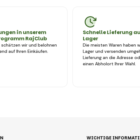
ungen in unserem
Schnelle Lieferung a
rogramm RajClub
Lager
e schätzen wir und belohnen
Die meisten Waren haben wi
end auf Ihren Einkäufen.
Lager und versenden umge
Lieferung an die Adresse od
einen Abholort Ihrer Wahl.
EN
WICHTIGE INFORMAT