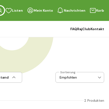
Listen
Mein Konto
Nachrichten
Korb
FAQ
RajClub
Kontakt
Sortierung
stand
2 Produkten