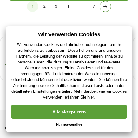
1
2
3
4
…
7
Breites Sortiment für
Belohnungen in
jedes Alter
unserem
Treueprogramm
RajClub
KATEGORIEN