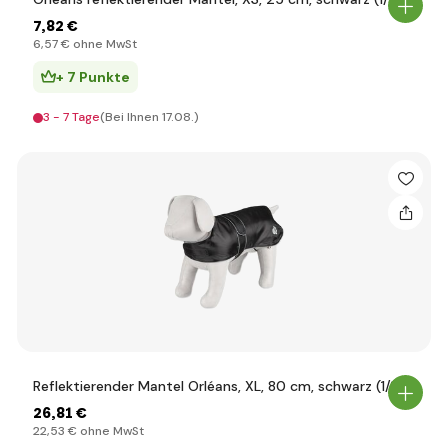
7
,82 €
6
,57 €
ohne MwSt
+ 7 Punkte
3 - 7 Tage
(Bei Ihnen 17.08.)
Reflektierender Mantel Orléans, XL, 80 cm, schwarz (1/12)
26
,81 €
22
,53 €
ohne MwSt