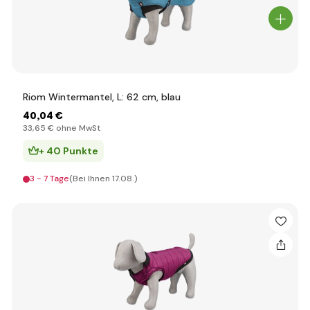
Riom Wintermantel, L: 62 cm, blau
40
,04 €
33
,65 €
ohne MwSt
+ 40 Punkte
3 - 7 Tage
(Bei Ihnen 17.08.)