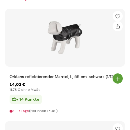
Orléans reflektierender Mantel, L, 55 cm, schwarz (1/12)
14
,02 €
11
,78 €
ohne MwSt
+ 14 Punkte
3 - 7 Tage
(Bei Ihnen 17.08.)