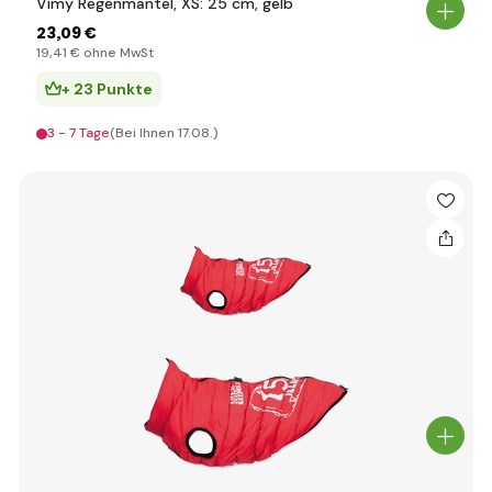
Vimy Regenmantel, XS: 25 cm, gelb
23
,09 €
19
,41 €
ohne MwSt
+ 23 Punkte
3 - 7 Tage
(Bei Ihnen 17.08.)