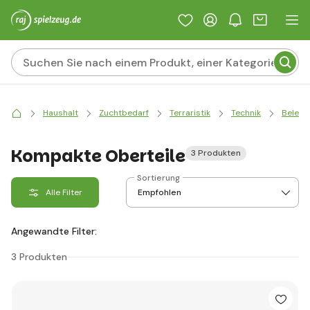
Haushalt
Zuchtbedarf
Terraristik
Technik
Beleuc
Kompakte Oberteile
3 Produkten
Sortierung
Alle Filter
Angewandte Filter:
3 Produkten