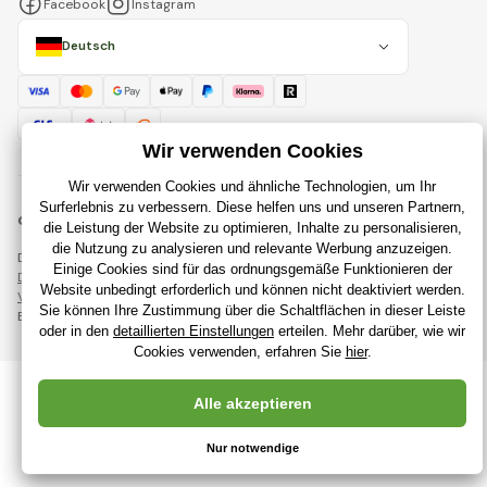
Facebook
Instagram
Deutsch
© 2018 - 2026 RajSpielzeug.de, Alle Rechte vorbehalten
Diese Seite ist durch reCAPTCHA geschützt und es gelten
Datenschutzbestimmungen
Unternehmen Google und deren
Vertragsbedingungen
.
Erstellung leistungsstarker Online-Shops ab
RIESENIA