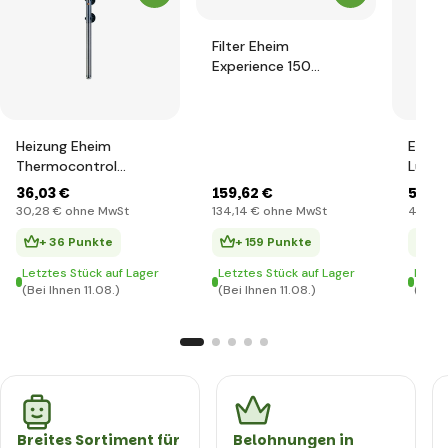
Filter Eheim
Experience 150
extern, mit einer
Füllung von 500l/h
Heizung Eheim
Eheim
Thermocontrol
Luftk
200W, 300-400l
400,2
36
,03 €
159
,62 €
53
,1
30
,28 €
ohne MwSt
134
,14 €
ohne MwSt
44
,69
+ 36 Punkte
+ 159 Punkte
+ 
Letztes Stück auf Lager
Letztes Stück auf Lager
Letzt
(Bei Ihnen 11.08.)
(Bei Ihnen 11.08.)
(Bei I
Breites Sortiment für
Belohnungen in